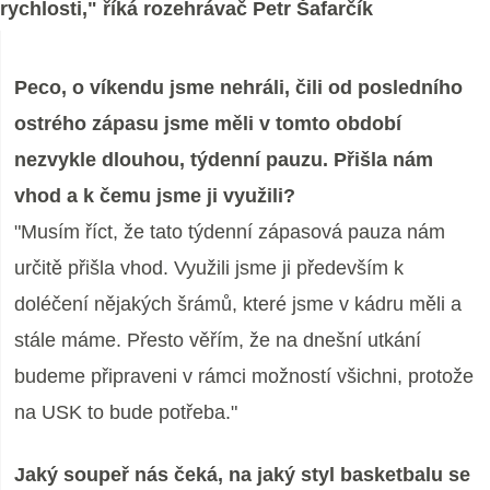
rychlosti," říká rozehrávač Petr Šafarčík
Peco, o víkendu jsme nehráli, čili od posledního
ostrého zápasu jsme měli v tomto období
nezvykle dlouhou, týdenní pauzu. Přišla nám
vhod a k čemu jsme ji využili?
"Musím říct, že tato týdenní zápasová pauza nám
určitě přišla vhod. Využili jsme ji především k
doléčení nějakých šrámů, které jsme v kádru měli a
stále máme. Přesto věřím, že na dnešní utkání
budeme připraveni v rámci možností všichni, protože
na USK to bude potřeba."
Jaký soupeř nás čeká, na jaký styl basketbalu se