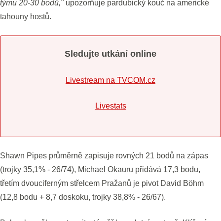
týmu 20-30 bodů,"
upozorňuje pardubický kouč na americké
tahouny hostů.
Sledujte utkání online
Livestream na TVCOM.cz
Livestats
Shawn Pipes průměrně zapisuje rovných 21 bodů na zápas
(trojky 35,1% - 26/74), Michael Okauru přidává 17,3 bodu,
třetím dvouciferným střelcem Pražanů je pivot David Böhm
(12,8 bodu + 8,7 doskoku, trojky 38,8% - 26/67).