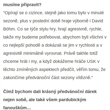
musíme připravit?
"Opírají se o cizince, stejně jako tomu bylo v minulé
sezoně, plus v poslední době hraje výborně i David
Böhm. Co se týče stylu hry, hrají agresivně, rychle,
takže my budeme potřebovat, abychom byli všichni v
co nejlepší pohodě a dokázali se jim v rychlosti a v
agresivitě minimálně vyrovnat. Právě takhle totiž
chceme hrát i my, a když dokážeme hráče USK v
těchto zmíněných aspektech předčít, věřím tomu, že
zakončíme předvánoční část sezony vítězně."
Čímž bychom dali krásný předvánoční dárek
nejen sobě, ale také všem pardubickým
fanouškům…