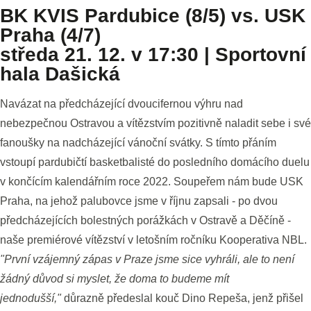
BK KVIS Pardubice (8/5) vs. USK
Praha (4/7)
středa 21. 12. v 17:30 | Sportovní
hala Dašická
Navázat na předcházející dvoucifernou výhru nad
nebezpečnou Ostravou a vítězstvím pozitivně naladit sebe i své
fanoušky na nadcházející vánoční svátky. S tímto přáním
vstoupí pardubičtí basketbalisté do posledního domácího duelu
v končícím kalendářním roce 2022. Soupeřem nám bude USK
Praha, na jehož palubovce jsme v říjnu zapsali - po dvou
předcházejících bolestných porážkách v Ostravě a Děčíně -
naše premiérové vítězství v letošním ročníku Kooperativa NBL.
"První vzájemný zápas v Praze jsme sice vyhráli, ale to není
žádný důvod si myslet, že doma to budeme mít
jednodušší,"
důrazně předeslal kouč Dino Repeša, jenž přišel