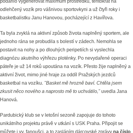
podařilo vygenerovat maximum prostředků, tentokrát na
odlehčený vozík pro vášnivou sportovkyni a už čtyři roky i
basketbalistku Janu Hanovou, pocházející z Havířova.
Ta byla zvyklá na aktivní způsob života naplněný sportem, ale
jednoho rána se probudila s bolestí v zádech. Nemohla se
postavit na nohy a po dlouhých peripetiích si vyslechla
diagnózu akutního výhřezu ploténky. Po nevydařené operaci
páteře je už 14 roků upoutána na vozík. Přesto žije naplněný a
aktivní život, mimo jiné hraje za oddíl Pražských jezdců
basketbal na vozíku.
"Basket mě hrozně baví. Chtěla jsem
zkusit něco nového a naprosto mě to uchvátilo,"
uvedla Jana
Hanová.
Pardubický klub se v letošní sezoně zapojuje do tohoto
unikátního projektu právě v utkání s USK Praha. Připojit se
můžete i vy, fanoušci, a to zasláním dárcovské zprávy
na číslo