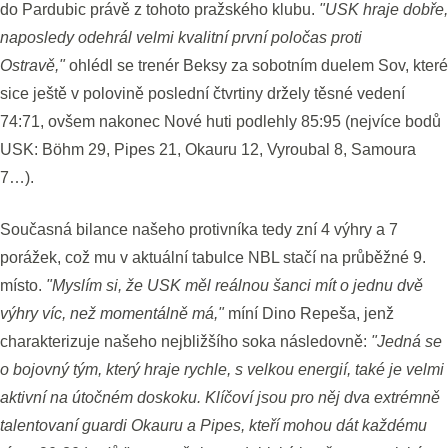
do Pardubic právě z tohoto pražského klubu.
"USK hraje dobře,
naposledy odehrál velmi kvalitní první poločas proti
Ostravě,"
ohlédl se trenér Beksy za sobotním duelem Sov, které
sice ještě v polovině poslední čtvrtiny držely těsné vedení
74:71, ovšem nakonec Nové huti podlehly 85:95 (nejvíce bodů
USK: Böhm 29, Pipes 21, Okauru 12, Vyroubal 8, Samoura
7…).
Současná bilance našeho protivníka tedy zní 4 výhry a 7
porážek, což mu v aktuální tabulce NBL stačí na průběžné 9.
místo.
"Myslím si, že USK měl reálnou šanci mít o jednu dvě
výhry víc, než momentálně má,"
míní Dino Repeša, jenž
charakterizuje našeho nejbližšího soka následovně:
"Jedná se
o bojovný tým, který hraje rychle, s velkou energií, také je velmi
aktivní na útočném doskoku. Klíčoví jsou pro něj dva extrémně
talentovaní guardi Okauru a Pipes, kteří mohou dát každému