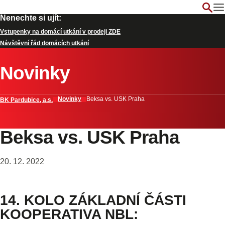
Nenechte si ujít:
Vstupenky na domácí utkání v prodeji ZDE
Návštěvní řád domácích utkání
Novinky
Novinky
Beksa vs. USK Praha
BK Pardubice, a.s.
Beksa vs. USK Praha
20. 12. 2022
14. KOLO ZÁKLADNÍ ČÁSTI
KOOPERATIVA NBL: