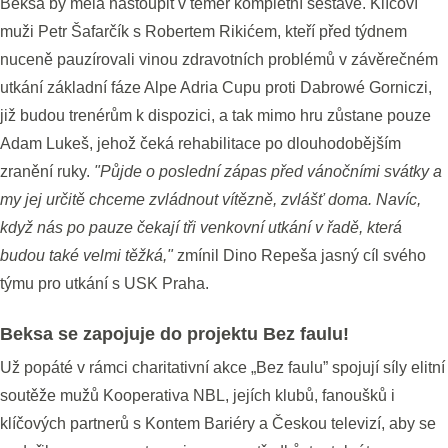
Beksa by měla nastoupit v téměř kompletní sestavě. Klíčoví
muži Petr Šafarčík s Robertem Rikićem, kteří před týdnem
nuceně pauzírovali vinou zdravotních problémů v závěrečném
utkání základní fáze Alpe Adria Cupu proti Dabrowé Gorniczi,
již budou trenérům k dispozici, a tak mimo hru zůstane pouze
Adam Lukeš, jehož čeká rehabilitace po dlouhodobějším
zranění ruky.
"Půjde o poslední zápas před vánočními svátky a
my jej určitě chceme zvládnout vítězně, zvlášť doma. Navíc,
když nás po pauze čekají tři venkovní utkání v řadě, která
budou také velmi těžká,"
zmínil Dino Repeša jasný cíl svého
týmu pro utkání s USK Praha.
Beksa se zapojuje do projektu Bez faulu!
Už popáté v rámci charitativní akce „Bez faulu” spojují síly elitní
soutěže mužů Kooperativa NBL, jejích klubů, fanoušků i
klíčových partnerů s Kontem Bariéry a Českou televizí, aby se