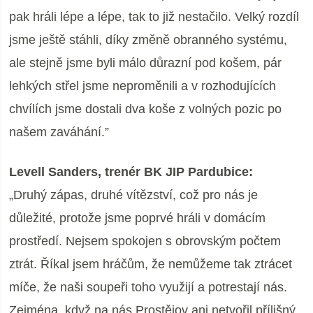
pak hráli lépe a lépe, tak to již nestačilo. Velký rozdíl
jsme ještě stáhli, díky změně obranného systému,
ale stejně jsme byli málo důrazní pod košem, pár
lehkých střel jsme neproměnili a v rozhodujících
chvílích jsme dostali dva koše z volných pozic po
našem zaváhání.”
Levell Sanders, trenér BK JIP Pardubice:
„Druhý zápas, druhé vítězství, což pro nás je
důležité, protože jsme poprvé hráli v domácím
prostředí. Nejsem spokojen s obrovským počtem
ztrát. Říkal jsem hráčům, že nemůžeme tak ztrácet
míče, že naši soupeři toho využijí a potrestají nás.
Zejména, když na nás Prostějov ani netvořil přílišný