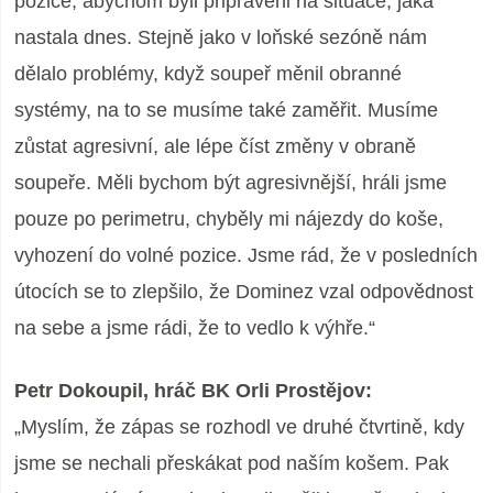
pozice, abychom byli připraveni na situace, jaká
nastala dnes. Stejně jako v loňské sezóně nám
dělalo problémy, když soupeř měnil obranné
systémy, na to se musíme také zaměřit. Musíme
zůstat agresivní, ale lépe číst změny v obraně
soupeře. Měli bychom být agresivnější, hráli jsme
pouze po perimetru, chyběly mi nájezdy do koše,
vyhození do volné pozice. Jsme rád, že v posledních
útocích se to zlepšilo, že Dominez vzal odpovědnost
na sebe a jsme rádi, že to vedlo k výhře.“
Petr Dokoupil, hráč BK Orli Prostějov:
„Myslím, že zápas se rozhodl ve druhé čtvrtině, kdy
jsme se nechali přeskákat pod naším košem. Pak