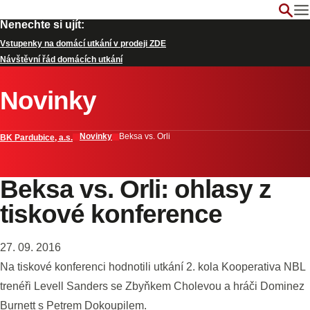
Nenechte si ujít:
Vstupenky na domácí utkání v prodeji ZDE
Návštěvní řád domácích utkání
Novinky
Novinky
Beksa vs. Orli
BK Pardubice, a.s.
Beksa vs. Orli: ohlasy z
tiskové konference
27. 09. 2016
Na tiskové konferenci hodnotili utkání 2. kola Kooperativa NBL
trenéři Levell Sanders se Zbyňkem Cholevou a hráči Dominez
Burnett s Petrem Dokoupilem.