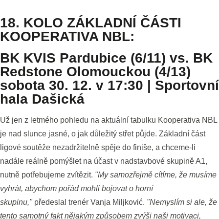
18. KOLO ZÁKLADNÍ ČÁSTI
KOOPERATIVA NBL:
BK KVIS Pardubice (6/11) vs. BK
Redstone Olomouckou (4/13)
sobota 30. 12. v 17:30 | Sportovní
hala Dašická
Už jen z letmého pohledu na aktuální tabulku Kooperativa NBL
je nad slunce jasné, o jak důležitý střet půjde. Základní část
ligové soutěže nezadržitelně spěje do finiše, a chceme-li
nadále reálně pomýšlet na účast v nadstavbové skupině A1,
nutně potřebujeme zvítězit.
"My samozřejmě cítíme, že musíme
vyhrát, abychom pořád mohli bojovat o horní
skupinu,"
předeslal trenér Vanja Miljković.
"Nemyslím si ale, že
tento samotný fakt nějakým způsobem zvýši naši motivaci,