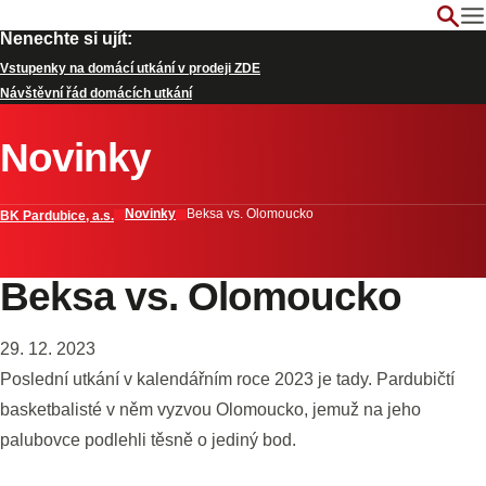
Nenechte si ujít:
Vstupenky na domácí utkání v prodeji ZDE
Návštěvní řád domácích utkání
Novinky
Novinky
Beksa vs. Olomoucko
BK Pardubice, a.s.
Beksa vs. Olomoucko
29. 12. 2023
Poslední utkání v kalendářním roce 2023 je tady. Pardubičtí
basketbalisté v něm vyzvou Olomoucko, jemuž na jeho
palubovce podlehli těsně o jediný bod.