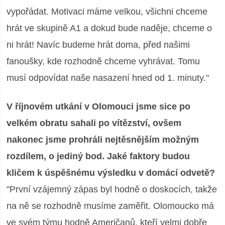
vypořádat. Motivaci máme velkou, všichni chceme
hrát ve skupině A1 a dokud bude naděje, chceme o
ni hrát! Navíc budeme hrát doma, před našimi
fanoušky, kde rozhodně chceme vyhrávat. Tomu
musí odpovídat naše nasazení hned od 1. minuty."
V říjnovém utkání v Olomouci jsme sice po
velkém obratu sahali po vítězství, ovšem
nakonec jsme prohráli nejtěsnějším možným
rozdílem, o jediný bod. Jaké faktory budou
kličem k úspěšnému výsledku v domácí odvetě?
"První vzájemný zápas byl hodně o doskocích, takže
na ně se rozhodně musíme zaměřit. Olomoucko má
ve svém týmu hodně Američanů, kteří velmi dobře