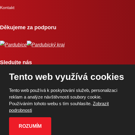
Kontakt
Děkujeme za podporu
Sledujte nás
Tento web využívá cookies
Tento web používá k poskytování služeb, personalizaci
reklam a analýze návštěvnosti soubory cookie.
Používáním tohoto webu s tím souhlasíte.
Zobrazit
Copyright © 2026, BK Pardubice, a.s. | Vytvořila eBRÁNA
podrobnosti
Mapa stránek
|
Podmínky použití
|
Ochrana osobních údajů
ROZUMÍM