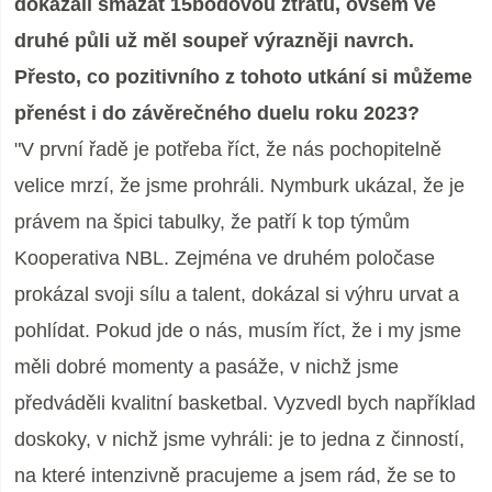
dokázali smazat 15bodovou ztrátu, ovšem ve
druhé půli už měl soupeř výrazněji navrch.
Přesto, co pozitivního z tohoto utkání si můžeme
přenést i do závěrečného duelu roku 2023
?
"V první řadě je potřeba říct, že nás pochopitelně
velice mrzí, že jsme prohráli. Nymburk ukázal, že je
právem na špici tabulky, že patří k top týmům
Kooperativa NBL. Zejména ve druhém poločase
prokázal svoji sílu a talent, dokázal si výhru urvat a
pohlídat. Pokud jde o nás, musím říct, že i my jsme
měli dobré momenty a pasáže, v nichž jsme
předváděli kvalitní basketbal. Vyzvedl bych například
doskoky, v nichž jsme vyhráli: je to jedna z činností,
na které intenzivně pracujeme a jsem rád, že se to