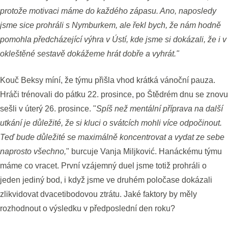
protože motivaci máme do každého zápasu. Ano, naposledy
jsme sice prohráli s Nymburkem, ale řekl bych, že nám hodně
pomohla předcházející výhra v Ústí, kde jsme si dokázali, že i v
okleštěné sestavě dokážeme hrát dobře a vyhrát."
Kouč Beksy míní, že týmu přišla vhod krátká vánoční pauza.
Hráči trénovali do pátku 22. prosince, po Štědrém dnu se znovu
sešli v úterý 26. prosince. "
Spíš než mentální příprava na další
utkání je důležité, že si kluci o svátcích mohli více odpočinout.
Teď bude důležité se maximálně koncentrovat a vydat ze sebe
naprosto všechno,
" burcuje Vanja Miljković. Hanáckému týmu
máme co vracet. První vzájemný duel jsme totiž prohráli o
jeden jediný bod, i když jsme ve druhém poločase dokázali
zlikvidovat dvacetibodovou ztrátu. Jaké faktory by měly
rozhodnout o výsledku v předposlední den roku?