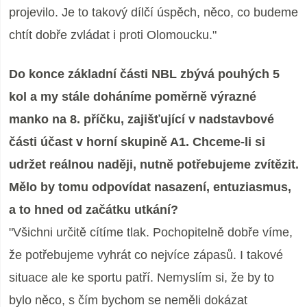
projevilo. Je to takový dílčí úspěch, něco, co budeme
chtít dobře zvládat i proti Olomoucku."
Do konce základní části NBL zbývá pouhých 5
kol a my stále doháníme poměrně výrazné
manko na 8. příčku, zajišťující v nadstavbové
části účast v horní skupině A1. Chceme-li si
udržet reálnou naději, nutně potřebujeme zvítězit.
Mělo by tomu odpovídat nasazení, entuziasmus,
a to hned od začátku utkání?
"Všichni určitě cítíme tlak. Pochopitelně dobře víme,
že potřebujeme vyhrát co nejvíce zápasů. I takové
situace ale ke sportu patří. Nemyslím si, že by to
bylo něco, s čím bychom se neměli dokázat