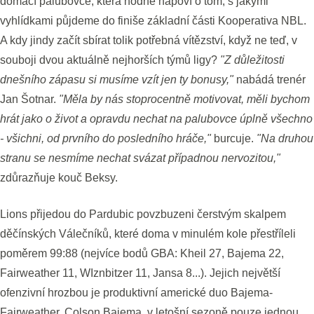
domácí palubovce, která hodně napoví o tom, s jakými
vyhlídkami půjdeme do finiše základní části Kooperativa NBL.
A kdy jindy začít sbírat tolik potřebná vítězství, když ne teď, v
souboji dvou aktuálně nejhorších týmů ligy?
"Z důležitosti
dnešního zápasu si musíme vzít jen ty bonusy,"
nabádá trenér
Jan Šotnar.
"Měla by nás stoprocentně motivovat, měli bychom
hrát jako o život a opravdu nechat na palubovce úplně všechno
- všichni, od prvního do posledního hráče,"
burcuje.
"Na druhou
stranu se nesmíme nechat svázat případnou nervozitou,"
zdůrazňuje kouč Beksy.
Lions přijedou do Pardubic povzbuzeni čerstvým skalpem
děčínských Válečníků, které doma v minulém kole přestříleli
poměrem 99:88 (nejvíce bodů GBA: Kheil 27, Bajema 22,
Fairweather 11, WIznbitzer 11, Jansa 8...). Jejich největší
ofenzivní hrozbou je produktivní americké duo Bajema-
Fairweather. Colson Bajema v letošní sezoně pouze jednou