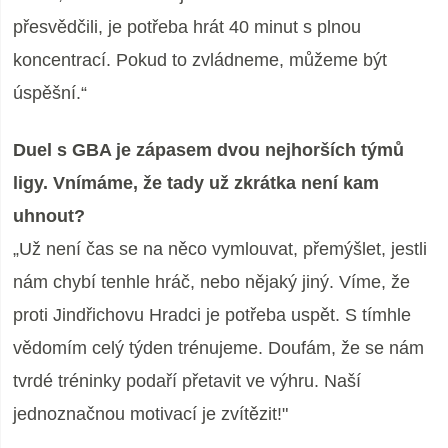
přesvědčili, je potřeba hrát 40 minut s plnou
koncentrací. Pokud to zvládneme, můžeme být
úspěšní.“
Duel s GBA je zápasem dvou nejhorších týmů
ligy. Vnímáme, že tady už zkrátka není kam
uhnout?
„
Už není čas se na něco vymlouvat, přemýšlet, jestli
nám chybí tenhle hráč, nebo nějaký jiný. Víme, že
proti Jindřichovu Hradci je potřeba uspět. S tímhle
vědomím celý týden trénujeme. Doufám, že se nám
tvrdé tréninky podaří přetavit ve výhru. Naší
jednoznačnou motivací je zvítězit!"