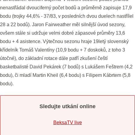
nenastřádal dvouciferný počet bodů a průměrně zapisuje 17,9
bodu (trojky 44,6% - 37/83, v posledních dvou duelech nastřílel
28 a 22 bodů). Jaron Fairweather měl silnější úvod sezony,
ovšem stále si udržuje velmi dobré zápasové průměry 13,6
bodu + 4 asistence. Výtečnou sezonu hraje 19letý slovenský
křídelník Tomáš Valentíny (10,9 bodu + 7 doskoků, z toho 3
útočné), do základní rotace dále patří zkušení čeští
basketbalisté David Pekárek (7 bodů) s Lukášem Feštrem (4,2
bodu), či mladí Martin Kheil (6,4 bodu) s Filipem Kábrtem (5,8
bodu).
Sledujte utkání online
BeksaTV live