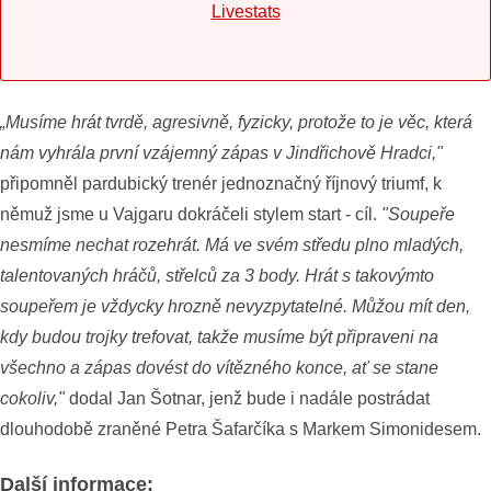
Livestats
„Musíme hrát tvrdě, agresivně, fyzicky, protože to je věc, která
nám vyhrála první vzájemný zápas v Jindřichově Hradci,"
připomněl pardubický trenér jednoznačný říjnový triumf, k
němuž jsme u Vajgaru dokráčeli stylem start - cíl.
"Soupeře
nesmíme nechat rozehrát. Má ve svém středu plno mladých,
talentovaných hráčů, střelců za 3 body. Hrát s takovýmto
soupeřem je vždycky hrozně nevyzpytatelné. Můžou mít den,
kdy budou trojky trefovat, takže musíme být připraveni na
všechno a zápas dovést do vítězného konce, ať se stane
cokoliv,"
dodal Jan Šotnar, jenž bude i nadále postrádat
dlouhodobě zraněné Petra Šafarčíka s Markem Simonidesem.
Další informace: