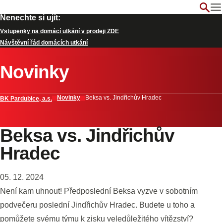
Nenechte si ujít:
Vstupenky na domácí utkání v prodeji ZDE
Návštěvní řád domácích utkání
Novinky
Novinky
Beksa vs. Jindřichův Hradec
BK Pardubice, a.s.
Beksa vs. Jindřichův
Hradec
05. 12. 2024
Není kam uhnout! Předposlední Beksa vyzve v sobotním
podvečeru poslední Jindřichův Hradec. Budete u toho a
pomůžete svému týmu k zisku veledůležitého vítězství?