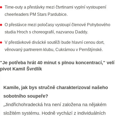
Time-outy a přestávky mezi čtvrtinami vyplní vystoupení
cheerleaders PM Stars Pardubice.
O přestávce mezi poločasy vystoupí členové Pohybového
studia Hroch s choreografií, nazvanou Daddy.
V přestávkové divácké soutěži bude hlavní cenou dort,
věnovaný partnerem klubu, Cukrárnou v Pernštýnské.
"Je potřeba hrát 40 minut s plnou koncentrací," velí
pivot Kamil Švrdlík
Kamile, jak bys stručně charakterizoval našeho
sobotního soupeře?
„Jindřichohradecká hra není založena na nějakém
složitém systému. Hodně vychází z individuálních