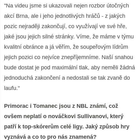
"Na videu jsme si ukazovali nejen rozbor útočných
akcí Brna, ale i jeho jednotlivých hráčů - z jakých
pozic nejraději zakončují, co využívají ve své hře,
jaké jsou jejich silné stránky. Víme, že máme v týmu
kvalitní obránce a já věřím, že soupeřovým lídrům
jejich pozici co nejvíce znepříjemníme. Naší snahou
bude dostat je pod maximální tlak, aby neměli žádná
jednoduchá zakončení a nedostali se tak zvaně do
laufu."
Primorac i Tomanec jsou z NBL známí, což
ovšem neplatí o nováčkovi Sullivanovi, který
patří k top-skórerům celé ligy. Jaký způsob hry
vyznává a co to pro nás znamená?