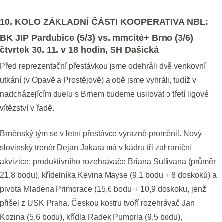
10. KOLO ZÁKLADNÍ ČÁSTI KOOPERATIVA NBL:
BK JIP Pardubice (5/3) vs. mmcité+ Brno (3/6)
čtvrtek 30. 11. v 18 hodin, SH Dašická
Před reprezentační přestávkou jsme odehráli dvě venkovní
utkání (v Opavě a Prostějově) a obě jsme vyhráli, tudíž v
nadcházejícím duelu s Brnem budeme usilovat o třetí ligové
vítězství v řadě.
Brněnský tým se v letní přestávce výrazně proměnil. Nový
slovinský trenér Dejan Jakara má v kádru tři zahraniční
akvizice: produktivního rozehrávače Briana Sullivana (průměr
21,8 bodu), křídelníka Kevina Mayse (9,1 bodu + 8 doskoků) a
pivota Mladena Primorace (15,6 bodu + 10,9 doskoku, jenž
přišel z USK Praha. Českou kostru tvoří rozehrávač Jan
Kozina (5,6 bodu), křídla Radek Pumprla (9,5 bodu),