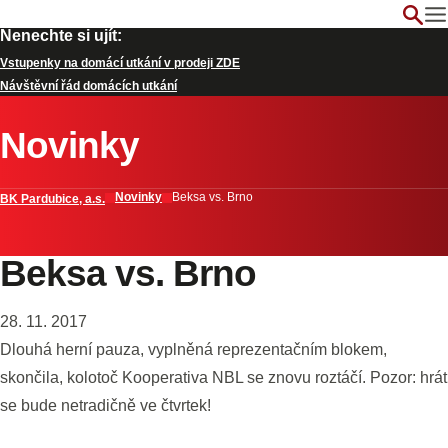
Nenechte si ujít:
Vstupenky na domácí utkání v prodeji ZDE
Návštěvní řád domácích utkání
Novinky
Novinky
Beksa vs. Brno
BK Pardubice, a.s.
Beksa vs. Brno
28. 11. 2017
Dlouhá herní pauza, vyplněná reprezentačním blokem,
skončila, kolotoč Kooperativa NBL se znovu roztáčí. Pozor: hrát
se bude netradičně ve čtvrtek!