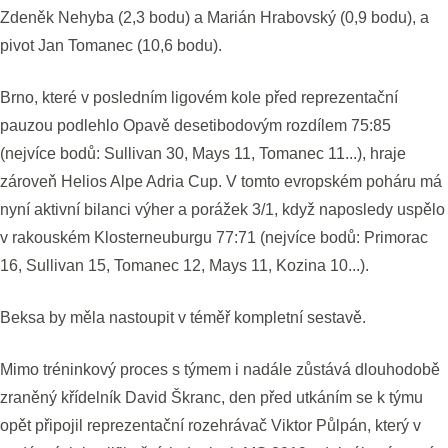
Zdeněk Nehyba (2,3 bodu) a Marián Hrabovský (0,9 bodu), a
pivot Jan Tomanec (10,6 bodu).
Brno, které v posledním ligovém kole před reprezentační
pauzou podlehlo Opavě desetibodovým rozdílem 75:85
(nejvíce bodů: Sullivan 30, Mays 11, Tomanec 11...), hraje
zároveň Helios Alpe Adria Cup. V tomto evropském poháru má
nyní aktivní bilanci výher a porážek 3/1, když naposledy uspělo
v rakouském Klosterneuburgu 77:71 (nejvíce bodů: Primorac
16, Sullivan 15, Tomanec 12, Mays 11, Kozina 10...).
Beksa by měla nastoupit v téměř kompletní sestavě.
Mimo tréninkový proces s týmem i nadále zůstává dlouhodobě
zraněný křídelník David Škranc, den před utkáním se k týmu
opět připojil reprezentační rozehrávač Viktor Půlpán, který v