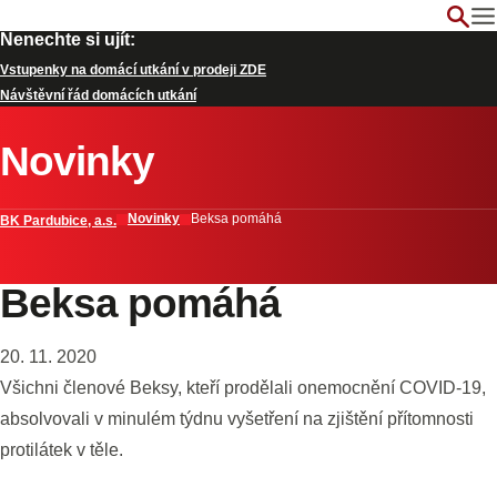
Nenechte si ujít:
Vstupenky na domácí utkání v prodeji ZDE
Návštěvní řád domácích utkání
Novinky
Novinky
Beksa pomáhá
BK Pardubice, a.s.
Beksa pomáhá
20. 11. 2020
Všichni členové Beksy, kteří prodělali onemocnění COVID-19,
absolvovali v minulém týdnu vyšetření na zjištění přítomnosti
protilátek v těle.