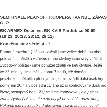
SEMIFINÁLE PLAY-OFF KOOPERATIVA NBL, ZÁPAS
Č. 7:
BK ARMEX Děčín vs. BK KVIS Pardubice 90:69
(19:23, 20:23, 23:12, 28:11)
Konečný stav série: 4 - 3
Parádně rozehraný zápas - začali jsme velice dobře na obou
polovinách hřiště a v závěru druhé čtvrtiny jsme si vytvořili až
13bodový polštář - jsme bohužel ztratili ve třetí čtvrtině. Ještě
ve 23. minuty jsme měli k dobru 7 bodů, leč domácí,
povzbuzeni několika přesnými trojkami, ovládli další úsek hry
poměrem 20:7 a v poslední čtvrtině už si kontrolovaně došli pro
čtvrtý, postupový bod.
"Zápas jsme kontrolovali, ale pak se
zranil Vyoral (v 5. minutě a do hry již nezasáhl - pozn. aut.),
Pekárek měl na začátku druhé čtvrtiny už tři fauly a my měli