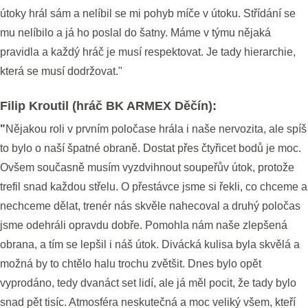
útoky hrál sám a nelíbil se mi pohyb míče v útoku. Střídání se
mu nelíbilo a já ho poslal do šatny. Máme v týmu nějaká
pravidla a každý hráč je musí respektovat. Je tady hierarchie,
která se musí dodržovat."
Filip Kroutil (hráč BK ARMEX Děčín):
"
Nějakou roli v prvním poločase hrála i naše nervozita, ale spíš
to bylo o naší špatné obraně. Dostat přes čtyřicet bodů je moc.
Ovšem současně musím vyzdvihnout soupeřův útok, protože
trefil snad každou střelu. O přestávce jsme si řekli, co chceme a
nechceme dělat, trenér nás skvěle nahecoval a druhý poločas
jsme odehráli opravdu dobře. Pomohla nám naše zlepšená
obrana, a tím se lepšil i náš útok. Divácká kulisa byla skvělá a
možná by to chtělo halu trochu zvětšit. Dnes bylo opět
vyprodáno, tedy dvanáct set lidí, ale já měl pocit, že tady bylo
snad pět tisíc. Atmosféra neskutečná a moc veliký všem, kteří