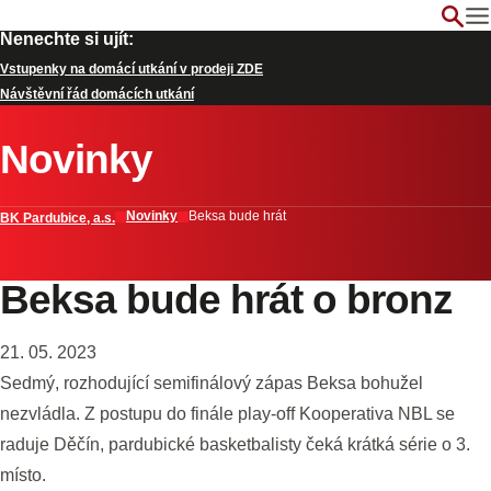
Nenechte si ujít:
Vstupenky na domácí utkání v prodeji ZDE
Návštěvní řád domácích utkání
Novinky
Novinky
Beksa bude hrát
BK Pardubice, a.s.
Beksa bude hrát o bronz
21. 05. 2023
Sedmý, rozhodující semifinálový zápas Beksa bohužel
nezvládla. Z postupu do finále play-off Kooperativa NBL se
raduje Děčín, pardubické basketbalisty čeká krátká série o 3.
místo.