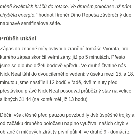
méně kvalitních hráčů do rotace. Ve druhém poločase už nám
chyběla energie,"
hodnotil trenér Dino Repeša závěrečný duel
napínavé semifinálové série.
Průběh utkání
Zápas do značné míry ovlivnilo zranění Tomáše Vyorala, pro
kterého zápas skončil velmi záhy, již po 5 minutách. Přesto
jsme se dlouho drželi bodově vpředu. Ve druhé čtvrtině nás
Nick Neal táhl do dvouciferného vedení: v úseku mezi 15. a 18.
minutou jsme nastříleli 12 bodů v řadě, dvě minuty před
přestávkou právě Nick Neal posouval průběžný stav na velice
slibných 31:44 (na kontě měl již 13 bodů).
Děčín však těsně před pauzou povzbudily dvě úspěšné trojky a
od začátku druhého poločasu naplno využíval našich chyb v
obraně či míčových ztrát (v první půli 4, ve druhé 9 - domácí z