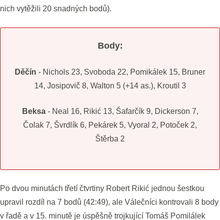
nich vytěžili 20 snadných bodů).
Body:
Děčín
- Nichols 23, Svoboda 22, Pomikálek 15, Bruner
14, Josipovič 8, Walton 5 (+14 as.), Kroutil 3
Beksa
- Neal 16, Rikić 13, Šafarčík 9, Dickerson 7,
Čolak 7, Švrdlík 6, Pekárek 5, Vyoral 2, Potoček 2,
Štěrba 2
Po dvou minutách třetí čtvrtiny Robert Rikić jednou šestkou
upravil rozdíl na 7 bodů (42:49), ale Válečníci kontrovali 8 body
v řadě a v 15. minutě je úspěšně trojkující Tomáš Pomilálek