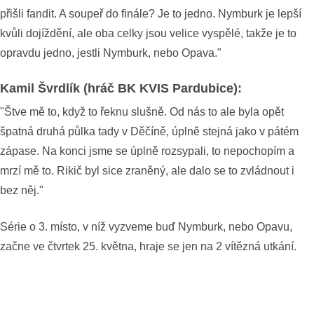
přišli fandit. A soupeř do finále? Je to jedno. Nymburk je lepší
kvůli dojíždění, ale oba celky jsou velice vyspělé, takže je to
opravdu jedno, jestli Nymburk, nebo Opava."
Kamil Švrdlík (hráč BK KVIS Pardubice):
"Štve mě to, když to řeknu slušně. Od nás to ale byla opět
špatná druhá půlka tady v Děčíně, úplně stejná jako v pátém
zápase. Na konci jsme se úplně rozsypali, to nepochopím a
mrzí mě to. Rikič byl sice zraněný, ale dalo se to zvládnout i
bez něj."
Série o 3. místo, v níž vyzveme buď Nymburk, nebo Opavu,
začne ve čtvrtek 25. května, hraje se jen na 2 vítězná utkání.