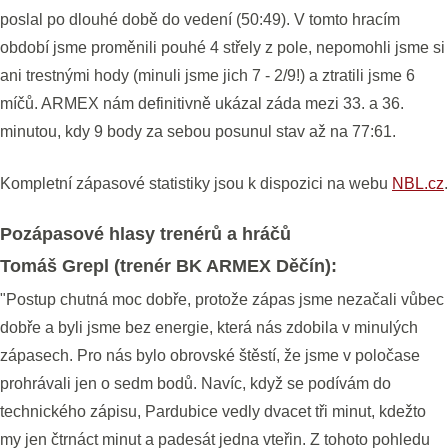
poslal po dlouhé době do vedení (50:49). V tomto hracím
období jsme proměnili pouhé 4 střely z pole, nepomohli jsme si
ani trestnými hody (minuli jsme jich 7 - 2/9!) a ztratili jsme 6
míčů. ARMEX nám definitivně ukázal záda mezi 33. a 36.
minutou, kdy 9 body za sebou posunul stav až na 77:61.
Kompletní zápasové statistiky jsou k dispozici na webu
NBL.cz
.
Pozápasové hlasy trenérů a hráčů
Tomáš Grepl (trenér BK ARMEX Děčín):
"Postup chutná moc dobře, protože zápas jsme nezačali vůbec
dobře a byli jsme bez energie, která nás zdobila v minulých
zápasech. Pro nás bylo obrovské štěstí, že jsme v poločase
prohrávali jen o sedm bodů. Navíc, když se podívám do
technického zápisu, Pardubice vedly dvacet tři minut, kdežto
my jen čtrnáct minut a padesát jedna vteřin. Z tohoto pohledu