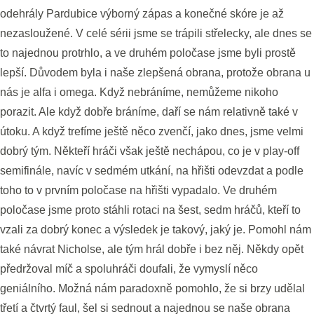
odehrály Pardubice výborný zápas a konečné skóre je až
nezasloužené. V celé sérii jsme se trápili střelecky, ale dnes se
to najednou protrhlo, a ve druhém poločase jsme byli prostě
lepší. Důvodem byla i naše zlepšená obrana, protože obrana u
nás je alfa i omega. Když nebráníme, nemůžeme nikoho
porazit. Ale když dobře bráníme, daří se nám relativně také v
útoku. A když trefíme ještě něco zvenčí, jako dnes, jsme velmi
dobrý tým. Někteří hráči však ještě nechápou, co je v play-off
semifinále, navíc v sedmém utkání, na hřišti odevzdat a podle
toho to v prvním poločase na hřišti vypadalo. Ve druhém
poločase jsme proto stáhli rotaci na šest, sedm hráčů, kteří to
vzali za dobrý konec a výsledek je takový, jaký je. Pomohl nám
také návrat Nicholse, ale tým hrál dobře i bez něj. Někdy opět
předržoval míč a spoluhráči doufali, že vymyslí něco
geniálního. Možná nám paradoxně pomohlo, že si brzy udělal
třetí a čtvrtý faul, šel si sednout a najednou se naše obrana