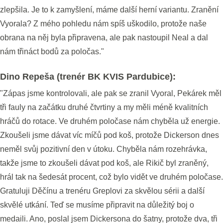
zlepšila. Je to k zamyšlení, máme další herní variantu. Zranění
Vyorala? Z mého pohledu nám spíš uškodilo, protože naše
obrana na něj byla připravena, ale pak nastoupil Neal a dal
nám třináct bodů za poločas."
Dino Repeša (trenér BK KVIS Pardubice):
"Zápas jsme kontrolovali, ale pak se zranil Vyoral, Pekárek měl
tři fauly na začátku druhé čtvrtiny a my měli méně kvalitních
hráčů do rotace. Ve druhém poločase nám chyběla už energie.
Zkoušeli jsme dávat víc míčů pod koš, protože Dickerson dnes
neměl svůj pozitivní den v útoku. Chyběla nám rozehrávka,
takže jsme to zkoušeli dávat pod koš, ale Rikič byl zraněný,
hrál tak na šedesát procent, což bylo vidět ve druhém poločase.
Gratuluji Děčínu a trenéru Greplovi za skvělou sérii a další
skvělé utkání. Teď se musíme připravit na důležitý boj o
medaili. Ano, poslal jsem Dickersona do šatny, protože dva, tři