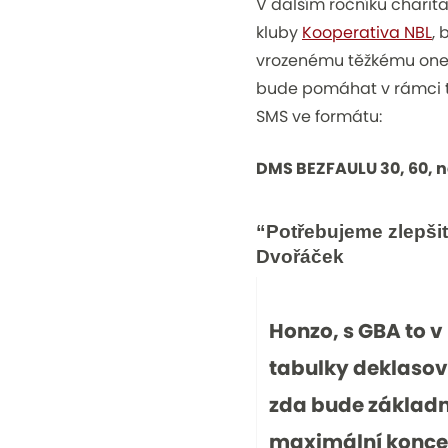
V dalším ročníku charita
kluby
Kooperativa NBL
, 
vrozenému těžkému onemo
bude pomáhat v rámci to
SMS ve formátu:
DMS BEZFAULU 30, 60, ne
“Potřebujeme zlepšit
Dvořáček
Honzo, s GBA to 
tabulky deklasova
zda bude základ
maximální koncen