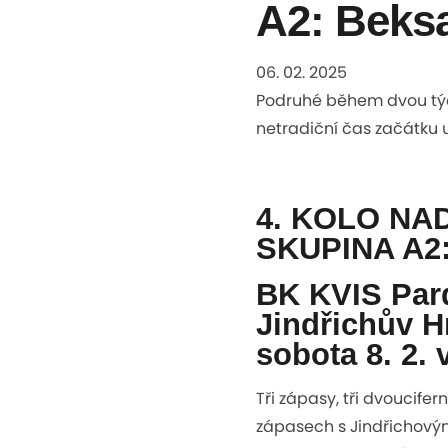
A2: Beksa
06. 02. 2025
Podruhé během dvou tý
netradiční čas začátku u
4. KOLO NA
SKUPINA A2
BK KVIS Pard
Jindřichův H
sobota 8. 2. 
Tři zápasy, tři dvoucife
zápasech s Jindřichovým