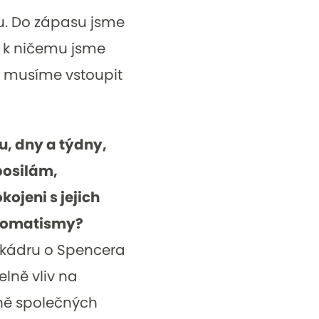
u. Do zápasu jsme
ky k ničemu jsme
cí musíme vstoupit
, dny a týdny,
posilám,
kojeni s jejich
utomatismy?
 kádru o Spencera
lně vliv na
ně společných