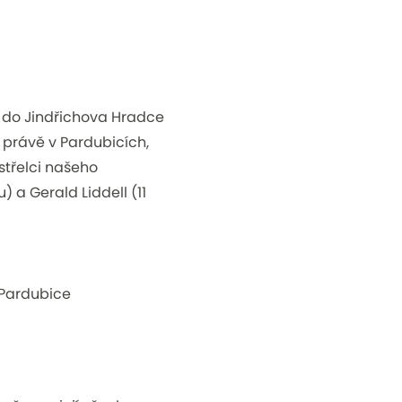
 do Jindřichova Hradce
í právě v Pardubicích,
střelci našeho
 a Gerald Liddell (11
 Pardubice