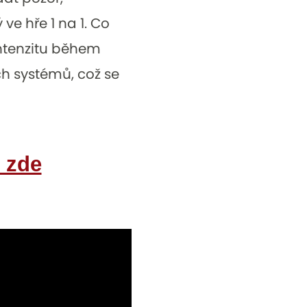
ve hře 1 na 1. Co
intenzitu během
ch systémů, což se
 zde