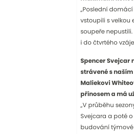
„Poslední domácí
vstoupili s velkou
soupeře nepustili
i do čtvrtého vzá
Spencer Svejcar 
strávené s naším
Maliekovi Whiteov
přínosem a má už
„V průběhu sezon
Svejcara a poté o
budování týmové 