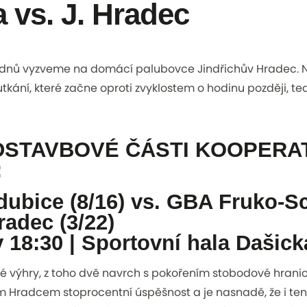
 vs. J. Hradec
dnů vyzveme na domácí palubovce Jindřichův Hradec. 
tkání, které začne oproti zvyklostem o hodinu později, ted
DSTAVBOVÉ ČÁSTI KOOPERAT
:
ubice (8/16) vs. GBA Fruko-S
radec (3/22)
v 18:30 | Sportovní hala Dašick
rné výhry, z toho dvě navrch s pokořením stobodové hranic
 Hradcem stoprocentní úspěšnost a je nasnadě, že i ten