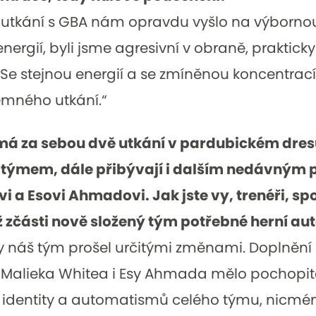
 utkání s GBA nám opravdu vyšlo na výborno
 energií, byli jsme agresivní v obraně, praktic
. Se stejnou energií a se zmíněnou koncentra
jemného utkání.“
má za sebou dvě utkání v pardubickém dresu
 týmem, dále přibývají i dalším nedávným 
i a Esovi Ahmadovi. Jak jste vy, trenéři, spo
 zčásti nově složený tým potřebné herní a
y náš tým prošel určitými změnami. Doplnění
 Malieka Whitea i Esy Ahmada mělo pochopite
identity a automatismů celého týmu, nicmé