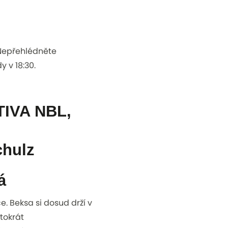
Nepřehlédněte
y v 18:30.
IVA NBL,
chulz
á
e. Beksa si dosud drží v
tokrát