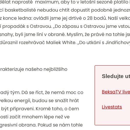
lat naprosté maximum, aby to v letošní sezoně platilo i
ící basketbalisté nebudou chtít dopustit podobně jednoz
 konce ledna: ovládli jsme jej drtivě o 28 bodů. Naší vel
ní propadák s Ostravou.
„Do zápasu s Ostravou jsme vstoup
 snahy, byli jsme líní v obraně. Myslím, že právě na tohle 
důraznil rozehrávač Maliek White.
„Do utkání s Jindřic
akterizuje našeho nejbližšího
Sledujte u
BeksaTV liv
ladý tým. Dá se říct, že nemá moc co
 velkou energií, budou se snažit hrát
Livestats
 být připraveni. Kromě toho, o čem
nosti začít mnohem lépe než ve
agresivní obrana. Pokud se nám tohle