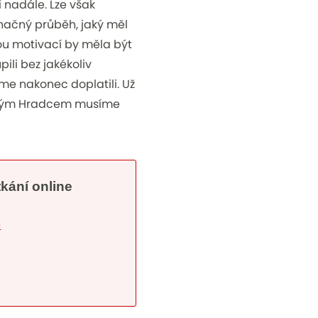
 nadále. Lze však
načný průběh, jaký měl
kou motivací by měla být
ili bez jakékoliv
jsme nakonec doplatili. Už
hovým Hradcem musíme
tkání online
e