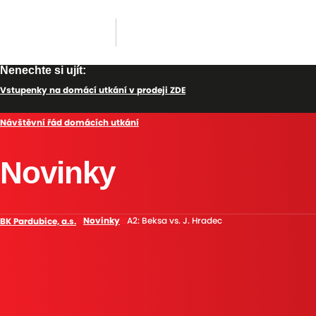
Nenechte si ujít:
Vstupenky na domácí utkání v prodeji ZDE
Návštěvní řád domácích utkání
Novinky
Novinky
A2: Beksa vs. J. Hradec
BK Pardubice, a.s.