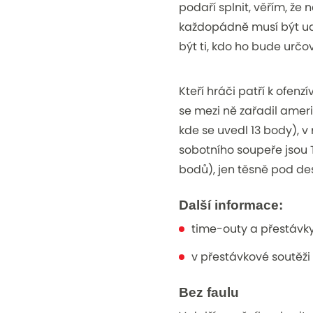
podaří splnit, věřím, že
každopádně musí být u
být ti, kdo ho bude určov
Kteří hráči patří k of
se mezi ně zařadil americ
kde se uvedl 13 body), v
sobotního soupeře jsou T
bodů), jen těsně pod de
Další informace:
time-outy a přestávky
v přestávkové soutěži
Bez faulu