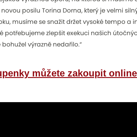
ovou posilu Torina Dorna, který je velmi silný 
oku, musíme se snažit držet vysoké tempo a 
ké potřebujeme zlepšit exekuci našich útočný
 bohužel výrazně nedařilo.“
upenky můžete zakoupit online