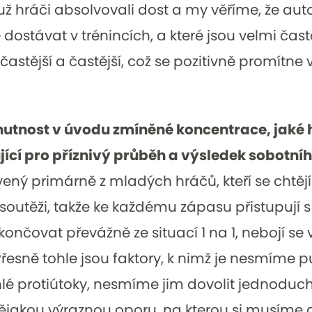
už hráči absolvovali dost a my věříme, že aut
ostávat v trénincích, a které jsou velmi často
astější a častější, což se pozitivně promítne
tnost v úvodu zmíněné koncentrace, jaké h
jící pro příznivý průběh a výsledek sobotní
vený primárně z mladých hráčů, kteří se chtěj
é soutěži, takže ke každému zápasu přistupují s
končovat převážně ze situací 1 na 1, nebojí se v
Přesně tohle jsou faktory, k nimž je nesmíme p
chlé protiútoky, nesmíme jim dovolit jednoduc
ějakou výraznou oporu, na kterou si musíme d