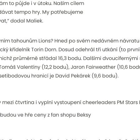
 nám to půjde i v útoku. Naším cílem
dávat tempo hry. My potřebujeme
at,“
dodal Maliek.
enzívním tahounům Lions? Hned po svém nedávném návratu
ký křídelník Torin Dorn. Dosud odehrál tři utkání (to prvn
 nichž průměrně střádal 16,3 bodu. Dalšími dvoucifernými 
omáš Valentíny (12,2 bodu), Jaron Fairweather (10,6 bodu)
setibodovou hranicí je David Pekárek (9,6 bodu).
 mezi čtvrtina i vyplní vystoupení cheerleaders PM Stars
 budou ve hře ceny z fan shopu Beksy