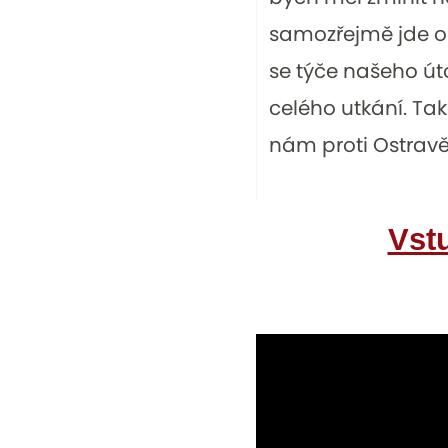
samozřejmě jde o n
se týče našeho út
celého utkání. Ta
nám proti Ostravě
Vst