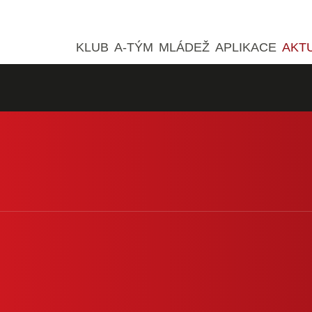
KLUB
A-TÝM
MLÁDEŽ
APLIKACE
AKT