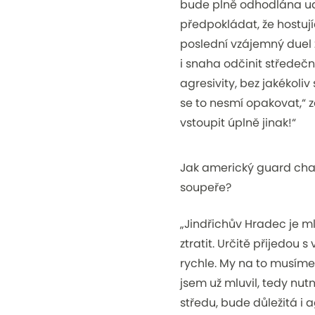
bude plně odhodlána udě
předpokládat, že hostuj
poslední vzájemný duel z
i snaha odčinit středeč
agresivity, bez jakékoliv
se to nesmí opakovat,“
z
vstoupit úplně jinak!“
Jak americký guard char
soupeře?
„Jindřichův Hradec je m
ztratit. Určitě přijedou s
rychle. My na to musíme
jsem už mluvil, tedy nut
středu, bude důležitá i 