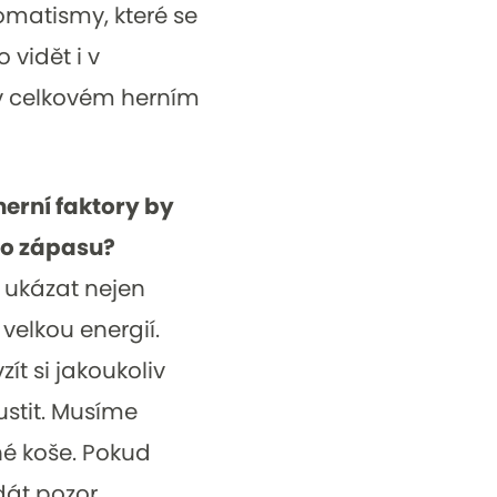
omatismy, které se
 vidět i v
 v celkovém herním
erní faktory by
ho zápasu?
í ukázat nejen
 velkou energií.
zít si jakoukoliv
ustit. Musíme
hé koše. Pokud
át pozor,