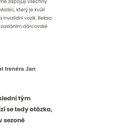
vně zapojují všechny
šic, který je kvůli
invalidní vozík. Beksa
o zasláním dárcovské
t trenéra Jan
slední tým
í se tedy otázka,
v sezoně