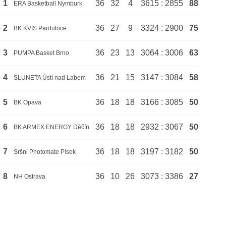
1
36
32
4
3615 : 2855
88
ERA Basketball Nymburk
2
36
27
9
3324 : 2900
75
BK KVIS Pardubice
3
36
23
13
3064 : 3006
63
PUMPA Basket Brno
4
36
21
15
3147 : 3084
58
SLUNETA Ústí nad Labem
5
36
18
18
3166 : 3085
50
BK Opava
6
36
18
18
2932 : 3067
50
BK ARMEX ENERGY Děčín
7
36
18
18
3197 : 3182
50
Sršni Photomate Písek
8
36
10
26
3073 : 3386
27
NH Ostrava