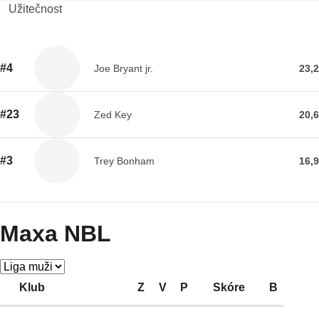
Užitečnost
#4
Joe Bryant jr.
23,2
#23
Zed Key
20,6
#3
Trey Bonham
16,9
Maxa NBL
Klub
Z
V
P
Skóre
B