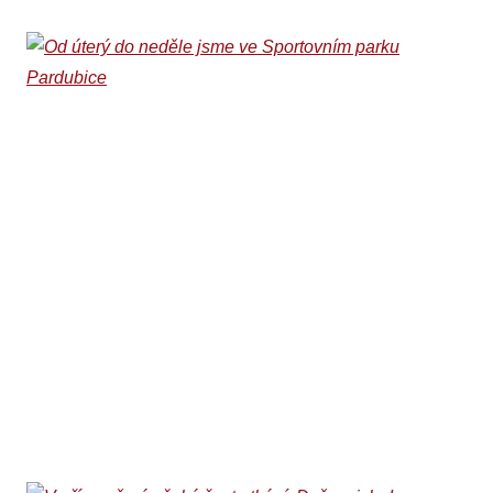
Od úterý do neděle
jsme ve Sportovním
parku Pardubice
03. 08. 2026
Ani na jubilejním desátém ročníku Sportovního parku
Pardubice, který odstartoval v sobotu 1. srpna a potrvá do
neděle 9. srpna, nebude chybět basketbalové stanoviště
Beksy.