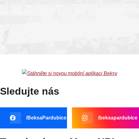
PCE
BRN
TABULKA
Sledujte nás
/BeksaPardubice
/beksapardubice