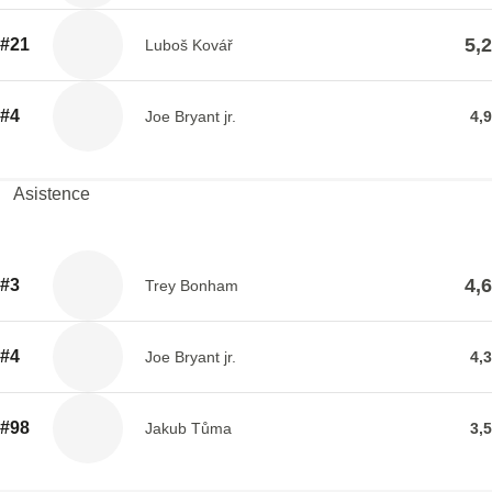
5,2
#21
Luboš Kovář
#4
Joe Bryant jr.
4,9
Asistence
4,6
#3
Trey Bonham
#4
Joe Bryant jr.
4,3
#98
Jakub Tůma
3,5