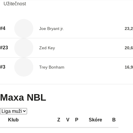
Užitečnost
#4
Joe Bryant jr.
23,2
#23
Zed Key
20,6
#3
Trey Bonham
16,9
Maxa NBL
Klub
Z
V
P
Skóre
B