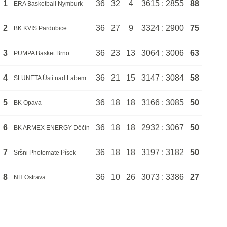
1
36
32
4
3615 : 2855
88
ERA Basketball Nymburk
2
36
27
9
3324 : 2900
75
BK KVIS Pardubice
3
36
23
13
3064 : 3006
63
PUMPA Basket Brno
4
36
21
15
3147 : 3084
58
SLUNETA Ústí nad Labem
5
36
18
18
3166 : 3085
50
BK Opava
6
36
18
18
2932 : 3067
50
BK ARMEX ENERGY Děčín
7
36
18
18
3197 : 3182
50
Sršni Photomate Písek
8
36
10
26
3073 : 3386
27
NH Ostrava