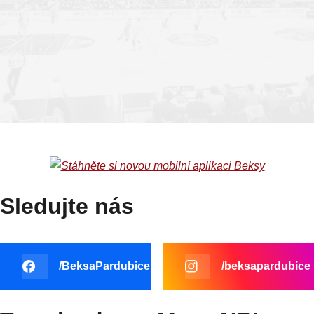
PCE
BRN
TABULKA
Sledujte nás
/BeksaPardubice
/beksapardubice