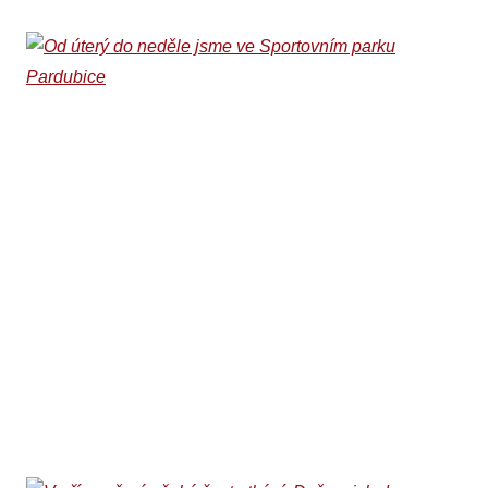
Od úterý do neděle
jsme ve Sportovním
parku Pardubice
03. 08. 2026
Ani na jubilejním desátém ročníku Sportovního parku
Pardubice, který odstartoval v sobotu 1. srpna a potrvá do
neděle 9. srpna, nebude chybět basketbalové stanoviště
Beksy.