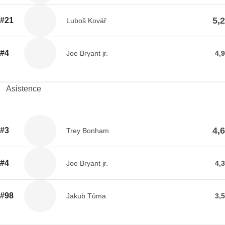
5,2
#21
Luboš Kovář
#4
Joe Bryant jr.
4,9
Asistence
4,6
#3
Trey Bonham
#4
Joe Bryant jr.
4,3
#98
Jakub Tůma
3,5