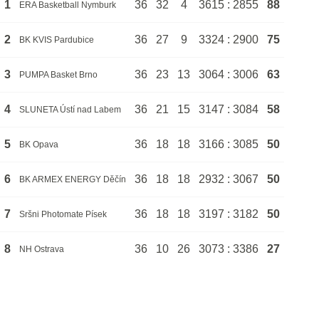
1
36
32
4
3615 : 2855
88
ERA Basketball Nymburk
2
36
27
9
3324 : 2900
75
BK KVIS Pardubice
3
36
23
13
3064 : 3006
63
PUMPA Basket Brno
4
36
21
15
3147 : 3084
58
SLUNETA Ústí nad Labem
5
36
18
18
3166 : 3085
50
BK Opava
6
36
18
18
2932 : 3067
50
BK ARMEX ENERGY Děčín
7
36
18
18
3197 : 3182
50
Sršni Photomate Písek
8
36
10
26
3073 : 3386
27
NH Ostrava