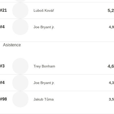
5,2
#21
Luboš Kovář
#4
Joe Bryant jr.
4,9
Asistence
4,6
#3
Trey Bonham
#4
Joe Bryant jr.
4,3
#98
Jakub Tůma
3,5