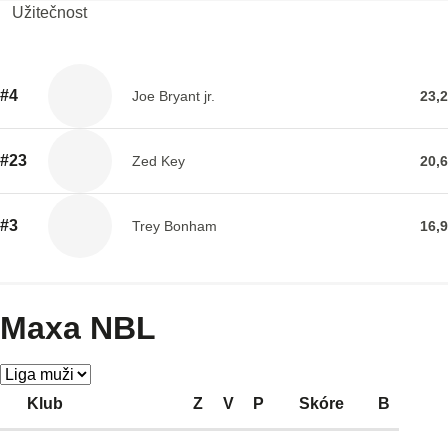
Užitečnost
#4
Joe Bryant jr.
23,2
#23
Zed Key
20,6
#3
Trey Bonham
16,9
Maxa NBL
Klub
Z
V
P
Skóre
B