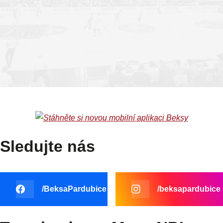
PCE
BRN
TABULKA
Sledujte nás
/BeksaPardubice
/beksapardubice