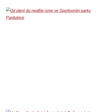
Od úterý do neděle
jsme ve Sportovním
parku Pardubice
03. 08. 2026
Ani na jubilejním desátém ročníku Sportovního parku
Pardubice, který odstartoval v sobotu 1. srpna a potrvá do
neděle 9. srpna, nebude chybět basketbalové stanoviště
Beksy.