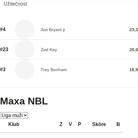
Užitečnost
#4
Joe Bryant jr.
23,2
#23
Zed Key
20,6
#3
Trey Bonham
16,9
Maxa NBL
Klub
Z
V
P
Skóre
B