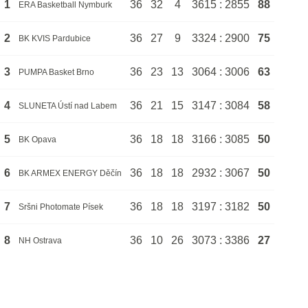
1
36
32
4
3615 : 2855
88
ERA Basketball Nymburk
2
36
27
9
3324 : 2900
75
BK KVIS Pardubice
3
36
23
13
3064 : 3006
63
PUMPA Basket Brno
4
36
21
15
3147 : 3084
58
SLUNETA Ústí nad Labem
5
36
18
18
3166 : 3085
50
BK Opava
6
36
18
18
2932 : 3067
50
BK ARMEX ENERGY Děčín
7
36
18
18
3197 : 3182
50
Sršni Photomate Písek
8
36
10
26
3073 : 3386
27
NH Ostrava