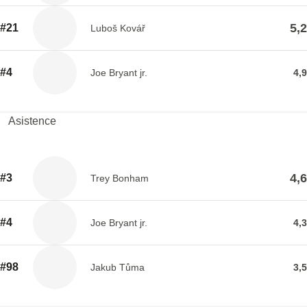
5,2
#21
Luboš Kovář
#4
Joe Bryant jr.
4,9
Asistence
4,6
#3
Trey Bonham
#4
Joe Bryant jr.
4,3
#98
Jakub Tůma
3,5