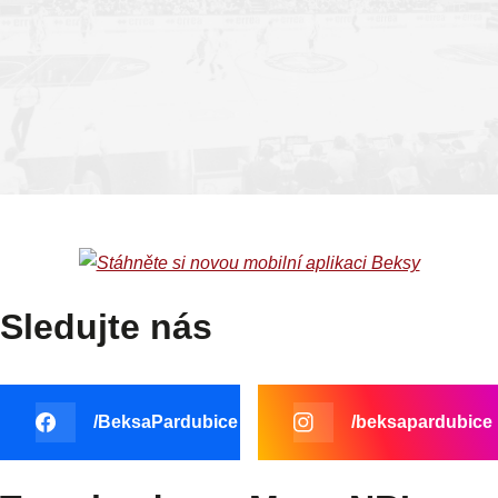
PCE
BRN
TABULKA
Sledujte nás
/BeksaPardubice
/beksapardubice