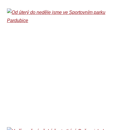
Od úterý do neděle
jsme ve Sportovním
parku Pardubice
03. 08. 2026
Ani na jubilejním desátém ročníku Sportovního parku
Pardubice, který odstartoval v sobotu 1. srpna a potrvá do
neděle 9. srpna, nebude chybět basketbalové stanoviště
Beksy.