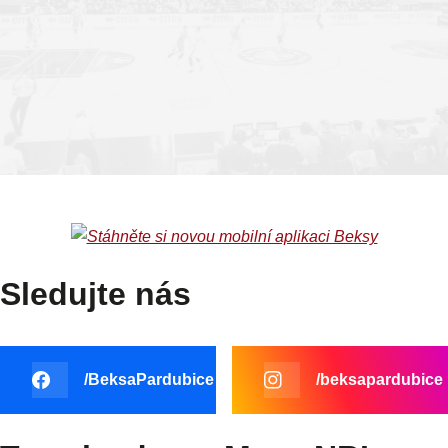
PCE
BRN
TABULKA
Sledujte nás
/BeksaPardubice
/beksapardubice