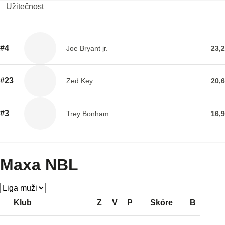
Užitečnost
#4
Joe Bryant jr.
23,2
#23
Zed Key
20,6
#3
Trey Bonham
16,9
Maxa NBL
Klub
Z
V
P
Skóre
B