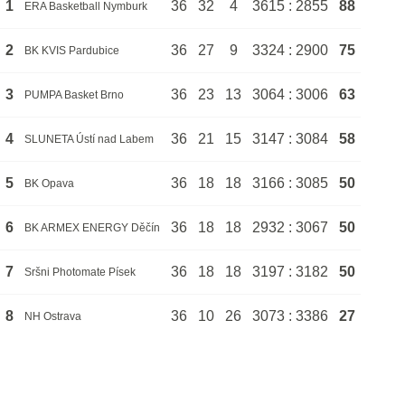
1
36
32
4
3615 : 2855
88
ERA Basketball Nymburk
2
36
27
9
3324 : 2900
75
BK KVIS Pardubice
3
36
23
13
3064 : 3006
63
PUMPA Basket Brno
4
36
21
15
3147 : 3084
58
SLUNETA Ústí nad Labem
5
36
18
18
3166 : 3085
50
BK Opava
6
36
18
18
2932 : 3067
50
BK ARMEX ENERGY Děčín
7
36
18
18
3197 : 3182
50
Sršni Photomate Písek
8
36
10
26
3073 : 3386
27
NH Ostrava