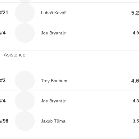
5,2
#21
Luboš Kovář
#4
Joe Bryant jr.
4,9
Asistence
4,6
#3
Trey Bonham
#4
Joe Bryant jr.
4,3
#98
Jakub Tůma
3,5