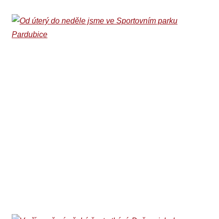
Od úterý do neděle
jsme ve Sportovním
parku Pardubice
03. 08. 2026
Ani na jubilejním desátém ročníku Sportovního parku
Pardubice, který odstartoval v sobotu 1. srpna a potrvá do
neděle 9. srpna, nebude chybět basketbalové stanoviště
Beksy.