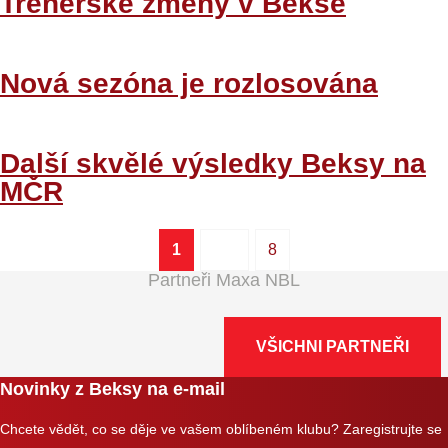
Trenérské změny v Bekse
Nová sezóna je rozlosována
Další skvělé výsledky Beksy na
MČR
2
3
4
Následující
1
8
Partneři Maxa NBL
VŠICHNI PARTNEŘI
Novinky z Beksy na e-mail
Chcete vědět, co se děje ve vašem oblíbeném klubu? Zaregistrujte se