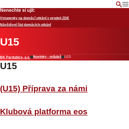
Nenechte si ujít:
Vstupenky na domácí utkání v prodeji ZDE
Návštěvní řád domácích utkání
U15
Novinky - mládež
U15
BK Pardubice, a.s.
U15
(U15) Příprava za námi
Klubová platforma eos