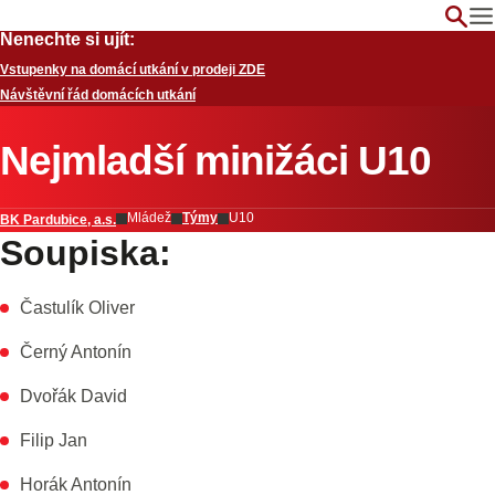
Nenechte si ujít:
Vstupenky na domácí utkání v prodeji ZDE
Návštěvní řád domácích utkání
Nejmladší minižáci U10
Mládež
Týmy
U10
BK Pardubice, a.s.
Soupiska:
Častulík Oliver
Černý Antonín
Dvořák David
Filip Jan
Horák Antonín