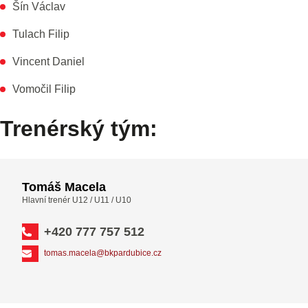
Šín Václav
Tulach Filip
Vincent Daniel
Vomočil Filip
Trenérský tým:
Tomáš Macela
Hlavní trenér U12 / U11 / U10
+420 777 757 512
tomas.macela@bkpardubice.cz