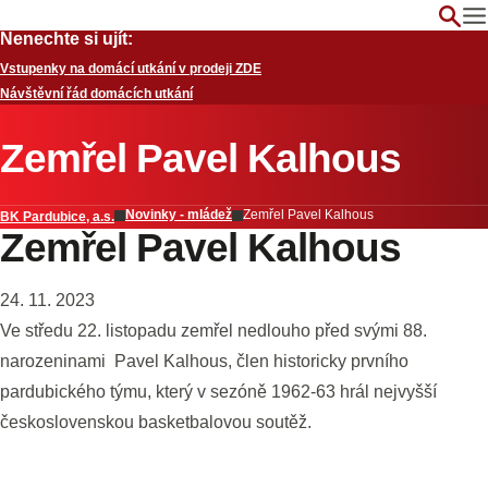
Nenechte si ujít:
Vstupenky na domácí utkání v prodeji ZDE
Návštěvní řád domácích utkání
Zemřel Pavel Kalhous
Novinky - mládež
Zemřel Pavel Kalhous
BK Pardubice, a.s.
Zemřel Pavel Kalhous
24. 11. 2023
Ve středu 22. listopadu zemřel nedlouho před svými 88.
narozeninami Pavel Kalhous, člen historicky prvního
pardubického týmu, který v sezóně 1962-63 hrál nejvyšší
československou basketbalovou soutěž.