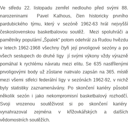
Ve středu 22. listopadu zemřel nedlouho před svými 88.
narozeninami Pavel Kalhous, člen historicky prvního
pardubického týmu, který v sezóně 1962-63 hrál nejvyšší
československou basketbalovou soutěž. Mezi spoluhráči a
pamětníky populární „Špalek“ potom odehrál za Rudou hvězdu
v letech 1962-1968 všechny čtyři její prvoligové sezóny a po
všech sestupech do druhé ligy jí svými výkony vždy výrazně
pomáhal k rychlému návratu mezi elitu. Se 635 nastřílenými
prvoligovými body už zůstane natrvalo zapsán na 365. místě
mezi všemi střelci federální ligy v sezónách 1962-92, v nichž
byly statistiky zaznamenávány. Po skončení kariéry působil
několik sezón i jako nekompromisní basketbalový rozhodčí.
Svoji vrozenou soutěživost si po skončení kariéry
vynahrazoval zejména v křížovkářských a dalších
vědomostních soutěžích.