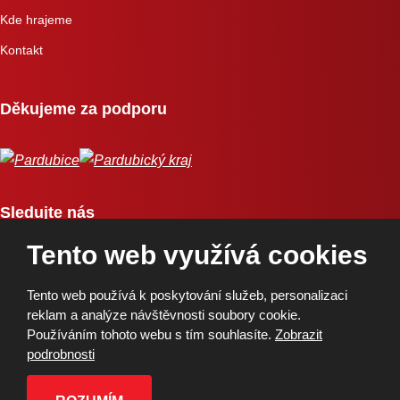
Kde hrajeme
Kontakt
Děkujeme za podporu
Sledujte nás
Tento web využívá cookies
Tento web používá k poskytování služeb, personalizaci
reklam a analýze návštěvnosti soubory cookie.
Používáním tohoto webu s tím souhlasíte.
Zobrazit
Copyright © 2026, BK Pardubice, a.s. | Vytvořila eBRÁNA
podrobnosti
Mapa stránek
|
Podmínky použití
|
Ochrana osobních údajů