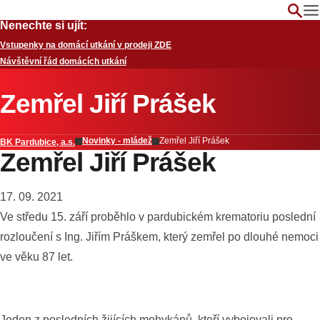
Nenechte si ujít:
Vstupenky na domácí utkání v prodeji ZDE
Návštěvní řád domácích utkání
Zemřel Jiří Prášek
Novinky - mládež
Zemřel Jiří Prášek
BK Pardubice, a.s.
Zemřel Jiří Prášek
17. 09. 2021
Ve středu 15. září proběhlo v pardubickém krematoriu poslední
rozloučení s Ing. Jiřím Práškem, který zemřel po dlouhé nemoci
ve věku 87 let.
Jeden z posledních žijících mohykánů, kteří vybojovali pro