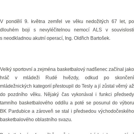
V pondělí 9. května zemřel ve věku nedožitých 67 let, po
dlouhém boji s nevyléčitelnou nemocí ALS v souvislosti
s neodkladnou akutní operací, Ing. Oldřich Bartošek.
Velký sportovní a zejména basketbalový nadšenec začínal jako
hráč v mládeži Rudé hvězdy, odkud po skončení
mládežnických kategorií přestoupil do Tesly a jí zůstal věrný až
do pozdního věku. Nějaký čas vykonával i funkci předsedy
tamního basketbalového oddílu a poté se posunul do výboru
BK Pardubice a zároveň se stal i předsedou východočeského
basketbalového oblastního svazu.