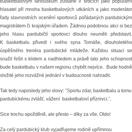
Basketbalovým fanouškům zůstane v srdcích jako populární
hlasatel při mnoha basketbalových utkáních a jako moderátor
řady slavnostních ocenění sportovců pořádaných pardubickým
magistrátem či krajským úřadem. Žádnou podobnou akci si bez
jeho hlasu pardubičtí sportovci dlouho neuměli představit.
K basketbalu přivedl i svého syna Tomáše, dlouholetého
úspěšného trenéra pardubické mládeže. Každou situaci se
snažil řešit s klidem a nadhledem a právě tato jeho schopnost
bude basketbalu v našem regionu chybět nejvíce. Bude hodně
složité jeho rozvážné jednání v budoucnosti nahradit.
Tak tedy naposledy jeho slovy: "Sportu zdar, basketbalu a tomu
pardubickému zvlášť, vážení basketbaloví příznivci.".
Sice trochu opožděně, ale přesto – díky za vše, Oldo!
Za celý pardubický klub vyjadřujeme rodině upřímnou