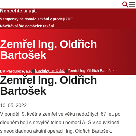
Nenechte si ujít:
Vstupenky na domácí utkání v prodeji ZDE
Návštěvní řád domácích utkání
Zemřel Ing. Oldřich
Bartošek
Novinky - mládež
Zemřel Ing. Oldřich Bartošek
BK Pardubice, a.s.
Zemřel Ing. Oldřich
Bartošek
10. 05. 2022
V pondělí 9. května zemřel ve věku nedožitých 67 let, po
dlouhém boji s nevyléčitelnou nemocí ALS v souvislosti
s neodkladnou akutní operací, Ing. Oldřich Bartošek.