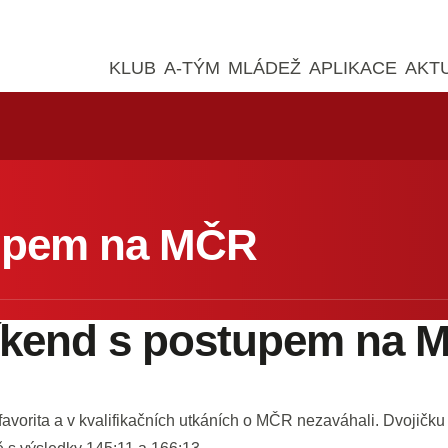
KLUB
A-TÝM
MLÁDEŽ
APLIKACE
AKT
tupem na MČR
víkend s postupem na 
li favorita a v kvalifikačních utkáních o MČR nezaváhali. Dvoji