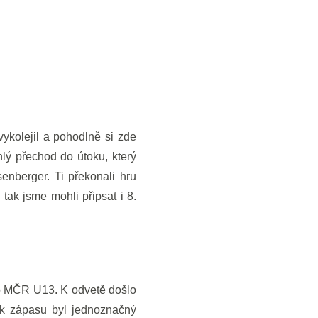
ykolejil a pohodlně si zde
lý přechod do útoku, který
nberger. Ti překonali hru
tak jsme mohli připsat i 8.
s o MČR U13. K odvetě došlo
dek zápasu byl jednoznačný