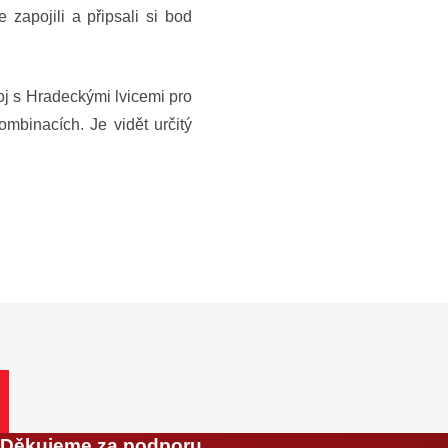
zapojili a připsali si bod
oj s Hradeckými lvicemi pro
mbinacích. Je vidět určitý
Děkujeme za podporu