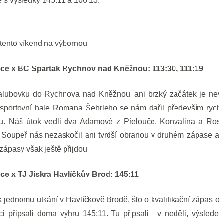
 s výsledky 145:11 a 166:13.
 tento víkend na výbornou.
e x BC Spartak Rychnov nad Kněžnou: 113:30, 111:19
alubovku do Rychnova nad Kněžnou, ani brzký začátek je nev
Ve sportovní hale Romana Šebrleho se nám dařil především rych
ou. Náš útok vedli dva Adamové z Přelouče, Konvalina a Rose
. Soupeř nás nezaskočil ani tvrdší obranou v druhém zápase a 
 zápasy však ještě přijdou.
 x TJ Jiskra Havlíčkův Brod: 145:11
k jednomu utkání v Havlíčkově Brodě, šlo o kvalifikační zápa
ci připsali doma výhru 145:11. Tu připsali i v neděli, výsle