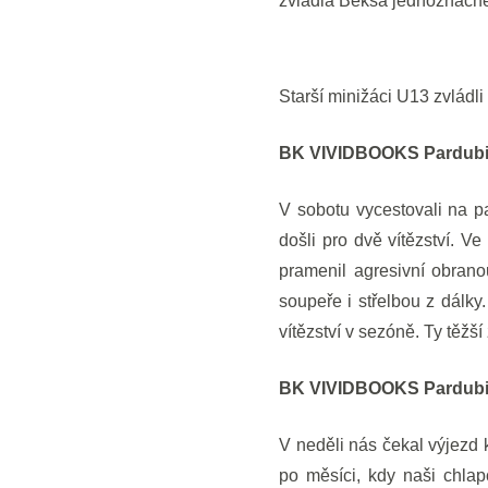
zvládla Beksa jednoznačně
Starší minižáci U13 zvládli
BK VIVIDBOOKS Pardubic
V sobotu vycestovali na p
došli pro dvě vítězství. 
pramenil agresivní obran
soupeře i střelbou z dálky
vítězství v sezóně. Ty těžší
BK VIVIDBOOKS Pardubice
V neděli nás čekal výjezd 
po měsíci, kdy naši chlap