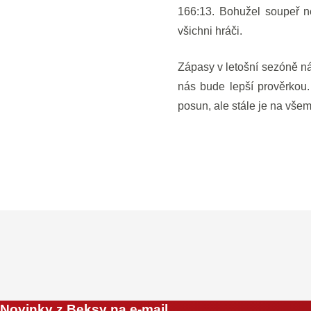
166:13. Bohužel soupeř ne
všichni hráči.
Zápasy v letošní sezóně ná
nás bude lepší prověrkou.
posun, ale stále je na všem
Novinky z Beksy na e-mail