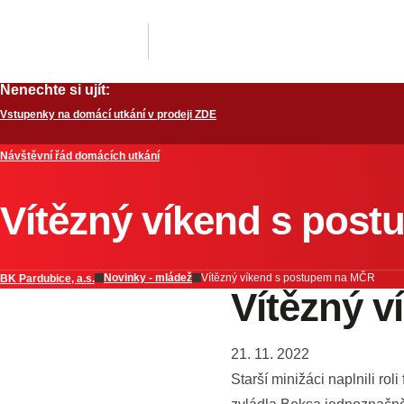
Nenechte si ujít:
Vstupenky na domácí utkání v prodeji ZDE
Návštěvní řád domácích utkání
Vítězný víkend s pos
Novinky - mládež
Vítězný víkend s postupem na MČR
BK Pardubice, a.s.
Vítězný 
21. 11. 2022
Starší minižáci naplnili ro