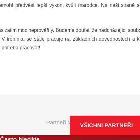
mohl předvést lepší výkon, kvůli marodce. Na naší straně se 
s zatím moc neprověřily. Budeme doufat, že nadcházející soub
 V tréninku se stále pracuje na základních dovednostech a ko
 potřeba pracovat!
Partneři Maxa NBL
VŠICHNI PARTNEŘI
Často hledáte