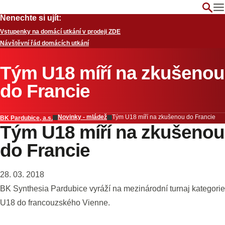
Nenechte si ujít:
Vstupenky na domácí utkání v prodeji ZDE
Návštěvní řád domácích utkání
Tým U18 míří na zkušenou
do Francie
Novinky - mládež
Tým U18 míří na zkušenou do Francie
BK Pardubice, a.s.
Tým U18 míří na zkušenou
do Francie
28. 03. 2018
BK Synthesia Pardubice vyráží na mezinárodní turnaj kategorie
U18 do francouzského Vienne.