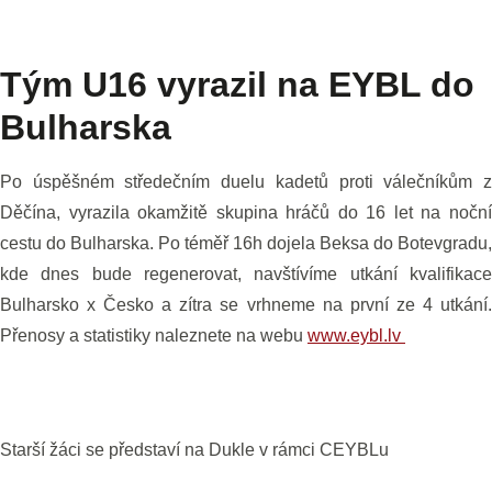
Tým U16 vyrazil na EYBL do
Bulharska
Po úspěšném středečním duelu kadetů proti válečníkům z
Děčína, vyrazila okamžitě skupina hráčů do 16 let na noční
cestu do Bulharska. Po téměř 16h dojela Beksa do Botevgradu,
kde dnes bude regenerovat, navštívíme utkání kvalifikace
Bulharsko x Česko a zítra se vrhneme na první ze 4 utkání.
Přenosy a statistiky naleznete na webu
www.eybl.lv
Starší žáci se představí na Dukle v rámci CEYBLu