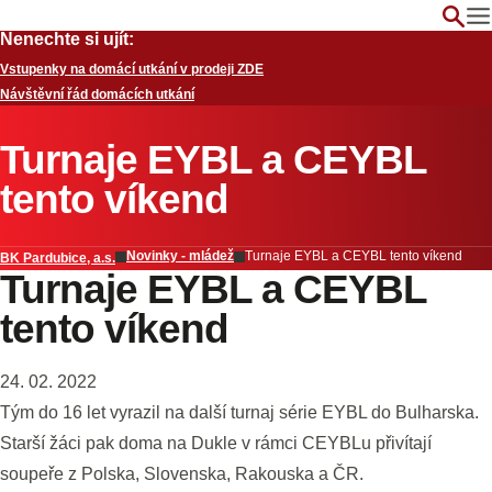
Nenechte si ujít:
Vstupenky na domácí utkání v prodeji ZDE
Návštěvní řád domácích utkání
Turnaje EYBL a CEYBL
tento víkend
Novinky - mládež
Turnaje EYBL a CEYBL tento víkend
BK Pardubice, a.s.
Turnaje EYBL a CEYBL
tento víkend
24. 02. 2022
Tým do 16 let vyrazil na další turnaj série EYBL do Bulharska.
Starší žáci pak doma na Dukle v rámci CEYBLu přivítají
soupeře z Polska, Slovenska, Rakouska a ČR.