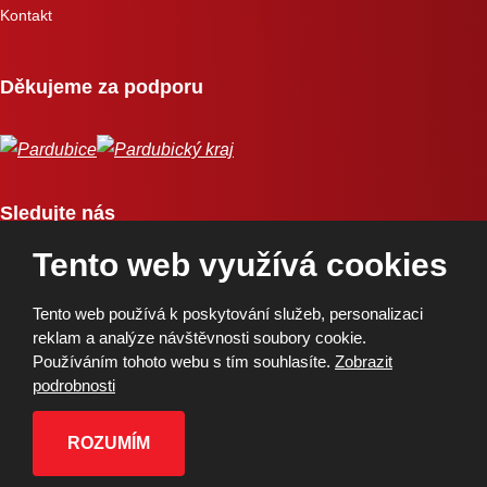
Kontakt
Děkujeme za podporu
Sledujte nás
Tento web využívá cookies
Tento web používá k poskytování služeb, personalizaci
reklam a analýze návštěvnosti soubory cookie.
Používáním tohoto webu s tím souhlasíte.
Zobrazit
Copyright © 2026, BK Pardubice, a.s. | Vytvořila eBRÁNA
podrobnosti
Mapa stránek
|
Podmínky použití
|
Ochrana osobních údajů
ROZUMÍM