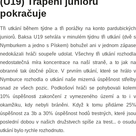
(U19) Trápení juniorů
pokračuje
Tři utkání během týdne a tři porážky na konto pardubických
juniorů. Baksa U19 sehrála v minulém týdnu tři utkání (dvě s
Nymburkem a jedno s Pískem) bohužel ani v jednom zápase
nedokázali hráči soupeře udolat. Všechny tři utkání rozhodla
nedostatečná míra koncentrace na naší straně, a to jak na
obranné tak útočné půlce. V prvním utkání, které se hrálo v
Nymburce rozhodla o utkání naše mizerná úspěšnost střelby
snad ze všech pozic. Podkošoví hráči se pohybovali kolem
10% úspěšnosti zakončení z vymezeného území a to i v
okamžiku, kdy nebyli bráněni. Když k tomu přidáme 25%
úspěšnost za 3b a 30% úspěšnost hodů trestných, které jsou
poslední dobou v našich družstvech spíše za trest... o osudu
utkání bylo rychle rozhodnuto.