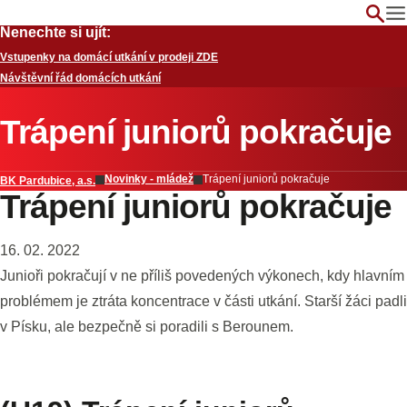
Nenechte si ujít:
Vstupenky na domácí utkání v prodeji ZDE
Návštěvní řád domácích utkání
Trápení juniorů pokračuje
Novinky - mládež
Trápení juniorů pokračuje
BK Pardubice, a.s.
Trápení juniorů pokračuje
16. 02. 2022
Junioři pokračují v ne příliš povedených výkonech, kdy hlavním
problémem je ztráta koncentrace v části utkání. Starší žáci padli
v Písku, ale bezpečně si poradili s Berounem.