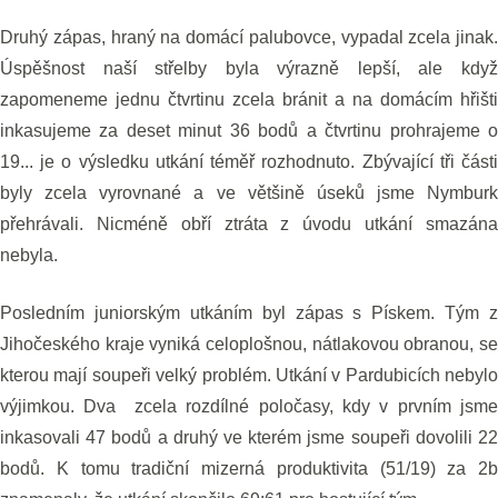
Druhý zápas, hraný na domácí palubovce, vypadal zcela jinak.
Úspěšnost naší střelby byla výrazně lepší, ale když
zapomeneme jednu čtvrtinu zcela bránit a na domácím hřišti
inkasujeme za deset minut 36 bodů a čtvrtinu prohrajeme o
19... je o výsledku utkání téměř rozhodnuto. Zbývající tři části
byly zcela vyrovnané a ve většině úseků jsme Nymburk
přehrávali. Nicméně obří ztráta z úvodu utkání smazána
nebyla.
Posledním juniorským utkáním byl zápas s Pískem. Tým z
Jihočeského kraje vyniká celoplošnou, nátlakovou obranou, se
kterou mají soupeři velký problém. Utkání v Pardubicích nebylo
výjimkou. Dva zcela rozdílné poločasy, kdy v prvním jsme
inkasovali 47 bodů a druhý ve kterém jsme soupeři dovolili 22
bodů. K tomu tradiční mizerná produktivita (51/19) za 2b