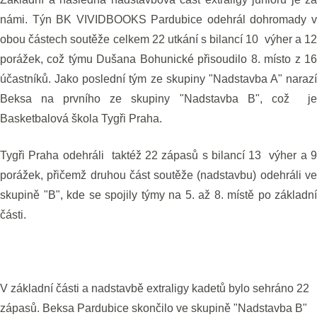
námi. Týn BK VIVIDBOOKS Pardubice odehrál dohromady v
obou částech soutěže celkem 22 utkání s bilancí 10 výher a 12
porážek, což týmu Dušana Bohunické přisoudilo 8. místo z 16
účastníků. Jako poslední tým ze skupiny "Nadstavba A" narazí
Beksa na prvního ze skupiny "Nadstavba B", což je
Basketbalová škola Tygři Praha.
Tygři Praha odehráli taktéž 22 zápasů s bilancí 13 výher a 9
porážek, přičemž druhou část soutěže (nadstavbu) odehráli ve
skupině "B", kde se spojily týmy na 5. až 8. místě po základní
části.
V základní části a nadstavbě extraligy kadetů bylo sehráno 22
zápasů. Beksa Pardubice skončilo ve skupině "Nadstavba B"