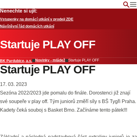
Nenechte si ujít:
Vstupenky na domácí utkání v prodeji ZDE
Návštěvní řád domácích utkání
Startuje PLAY OFF
Novinky - mládež
Startuje PLAY OFF
BK Pardubice, a.s.
Startuje PLAY OFF
17. 03. 2023
Sezóna 2022/2023 jde pomalu do finále. Dorostenci již znají
své soupeře v play off. Tým juniorů změří síly s BŠ Tygři Praha.
Kadety čeká souboj s Basket Brno. Začínáme tento pátek!!!
Základní a následná nadstavbová část extraligy juniorů je za