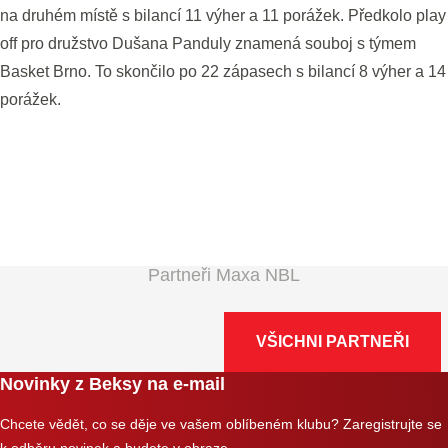
na druhém místě s bilancí 11 výher a 11 porážek. Předkolo play
off pro družstvo Dušana Panduly znamená souboj s týmem
Basket Brno. To skončilo po 22 zápasech s bilancí 8 výher a 14
porážek.
Partneři Maxa NBL
VŠICHNI PARTNEŘI
Novinky z Beksy na e-mail
Chcete vědět, co se děje ve vašem oblíbeném klubu? Zaregistrujte se
k odběru novinek a budete v obraze.