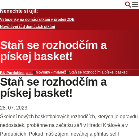
Nenechte si ujít:
Vstupenky na domácí utkání v prodeji ZDE
Návštěvní řád domácích utkání
Staň se rozhodčím a
pískej basket!
Novinky - mládež
Staň se rozhodčím a pískej basket!
BK Pardubice, a.s.
Staň se rozhodčím a
pískej basket!
28. 07. 2023
Školení nových basketbalových rozhodčích, kterých je opravdu
nedostatek, proběhne na začátku září v Hradci Králové a v
Pardubicích. Pokud máš zájem, neváhej a přihlas se!!!