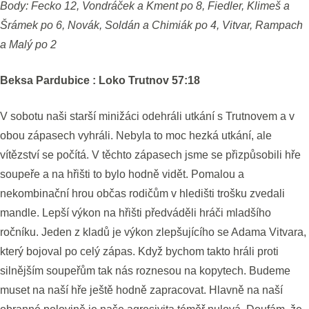
Body: Fecko 12, Vondráček a Kment po 8, Fiedler, Klimeš a
Šrámek po 6, Novák, Soldán a Chimiák po 4, Vitvar, Rampach
a Malý po 2
Beksa Pardubice : Loko Trutnov 57:18
V sobotu naši starší minižáci odehráli utkání s Trutnovem a v
obou zápasech vyhráli. Nebyla to moc hezká utkání, ale
vítězství se počítá. V těchto zápasech jsme se přizpůsobili hře
soupeře a na hřišti to bylo hodně vidět. Pomalou a
nekombinační hrou občas rodičům v hledišti trošku zvedali
mandle. Lepší výkon na hřišti předváděli hráči mladšího
ročníku. Jeden z kladů je výkon zlepšujícího se Adama Vitvara,
který bojoval po celý zápas. Když bychom takto hráli proti
silnějším soupeřům tak nás roznesou na kopytech. Budeme
muset na naší hře ještě hodně zapracovat. Hlavně na naší