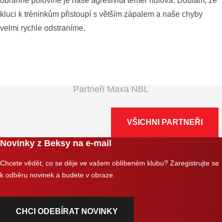
obranné polovině je naše agresivita téměř nulová. Doufám, že
kluci k tréninkům přistoupí s větším zápalem a naše chyby
velmi rychle odstraníme.
Partneři Maxa NBL
VŠICHNI PARTNEŘI
Novinky z Beksy na e-mail
Chcete vědět, co se děje ve vašem oblíbeném klubu? Zaregistrujte se
k odběru novinek a budete v obraze.
CHCI ODEBÍRAT NOVINKY