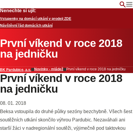
Nenechte si ujít:
Vstupenky na domácí utkání v prodeji ZDE
Návštěvní řád domácích utkání
První víkend v roce 2018
na jedničku
Novinky - mládež
První víkend v roce 2018 na jedničku
BK Pardubice, a.s.
První víkend v roce 2018
na jedničku
08. 01. 2018
Beksa vstoupila do druhé půlky sezóny bezchybně. Všech šest
soutěžních utkání skončilo výhrou Pardubic. Nezaváhali ani
starší žáci v nadregionální soutěži, výjimečně pod taktovkou