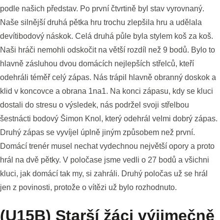
podle našich představ. Po první čtvrtině byl stav vyrovnaný.
Naše silnější druhá pětka hru trochu zlepšila hru a udělala
devítibodový náskok. Celá druhá půle byla stylem koš za koš.
Naši hráči nemohli odskočit na větší rozdíl než 9 bodů. Bylo to
hlavně zásluhou dvou domácích nejlepších střelců, kteří
odehráli téměř celý zápas. Nás trápil hlavně obranný doskok a
klid v koncovce a obrana 1na1. Na konci zápasu, kdy se kluci
dostali do stresu o výsledek, nás podržel svoji střelbou
šestnácti bodový Šimon Knol, který odehrál velmi dobrý zápas.
Druhý zápas se vyvíjel úplně jiným způsobem než první.
Domácí trenér musel nechat vydechnou největší opory a proto
hrál na dvě pětky. V poločase jsme vedli o 27 bodů a všichni
kluci, jak domácí tak my, si zahráli. Druhý poločas už se hrál
jen z povinosti, protože o vítězi už bylo rozhodnuto.
(U15B) Starší žáci výjimečně