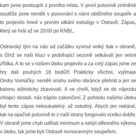
kam jsme postoupili z prvního místa. V první polovině zmíněné
soutěže jsme neměli v porovnání s námi obtížného soupeře a
to projevilo hned v prvním utkání extraligy v Ostravě. Zápas,
který se hrál až ve 20:00 po KNBL.
Ostravský tým na nás od začátku vyvinul velký tlak v obraně,
s čímž se naši kluci v probíhající sezoně setkávali jen velmi
zřídka. A to se v našem útoku projevilo a za celý zápas jsme ze
hry dali pouhých 18 bodů!!! Prakticky všichni, vyjímaje
Ondry Vomáčky, neměli snahu svého obránce přehrát a jen se
balonu alibisticky zbavovali. A ve chvíli, když se do nájezdu
chlapci dostali, nás trápilo zakončení. Z pohledu našeho útoku
byl tento zápas nekoukatelný, až ostudný. Abych jen nekáral,
tak na opačné polovině to z naší strany fungovalo vcelku dobře.
V obraně jsme chyb udělali minimum a nebýt otřesného výkonu
v útoku, tak jsme byli Ostravě rovnocenným soupeřem.