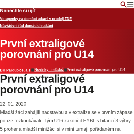
Nenechte si ujít:
Vstupenky na domácí utkání v prodeji ZDE
Návštěvní řád domácích utkání
První extraligové
porovnání pro U14
Novinky - mládež
První extraligové porovnání pro U14
BK Pardubice, a.s.
První extraligové
porovnání pro U14
22. 01. 2020
Mladší žáci zahájili nadstavbu a v extralize se v prvním zápase
pouze rozkoukávali. Tým U16 zakončil EYBL s bilancí 3 výhry,
5 proher a mladší minižáci si v mini turnaji pořádaném na