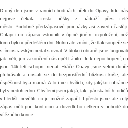
Druhý den jsme v ranních hodinách přeli do Opavy, kde nás
nejprve čekala cesta pěšky z nádraží přes celé
město. Podobné předzápasové procházky asi zavedu častěji.
Chlapci do zápasu vstoupili v úplně jiném rozpoložení, než
tomu bylo v předešlém dni. Nutno ale zmínit, že tlak soupeře se
s tím ostravským nedal srovnat. V útoku i obraně jsme fungovali
jak měli, jen zakončení nás opět trápilo. Je k nepochopení, co
jsou 14ti letí schopni nedat. Hráče Opavy jsme velmi dobře
přehrávali a dostali se do bezprostřední blízkosti koše, ale
úspěšnost byla marná. A to i ve chvílích, kdy jakýkoli obránce
byl v nedohlednu. Chvílemi jsem jak já, tak i pár skalních rodičů
v hledišti nevěřili, co je možné zapařit. I přesto jsme ale celý
zápas měli pod kontrolou a dovedli ho celkem v pohodě do
vítězného konce.