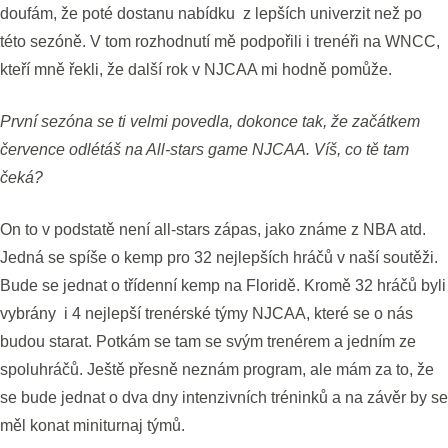
doufám, že poté dostanu nabídku z lepších univerzit než po
této sezóně. V tom rozhodnutí mě podpořili i trenéři na WNCC,
kteří mně řekli, že další rok v NJCAA mi hodně pomůže.
První sezóna se ti velmi povedla, dokonce tak, že začátkem
července odlétáš na All-stars game NJCAA. Víš, co tě tam
čeká?
On to v podstatě není all-stars zápas, jako známe z NBA atd.
Jedná se spíše o kemp pro 32 nejlepších hráčů v naší soutěži.
Bude se jednat o třídenní kemp na Floridě. Kromě 32 hráčů byli
vybrány i 4 nejlepší trenérské týmy NJCAA, které se o nás
budou starat. Potkám se tam se svým trenérem a jedním ze
spoluhráčů. Ještě přesně neznám program, ale mám za to, že
se bude jednat o dva dny intenzivních tréninků a na závěr by se
měl konat miniturnaj týmů.