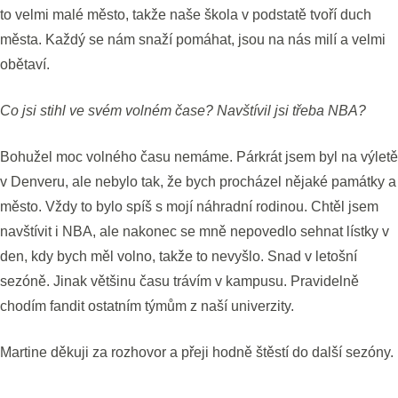
to velmi malé město, takže naše škola v podstatě tvoří duch
města. Každý se nám snaží pomáhat, jsou na nás milí a velmi
obětaví.
Co jsi stihl ve svém volném čase? Navštívil jsi třeba NBA?
Bohužel moc volného času nemáme. Párkrát jsem byl na výletě
v Denveru, ale nebylo tak, že bych procházel nějaké památky a
město. Vždy to bylo spíš s mojí náhradní rodinou. Chtěl jsem
navštívit i NBA, ale nakonec se mně nepovedlo sehnat lístky v
den, kdy bych měl volno, takže to nevyšlo. Snad v letošní
sezóně. Jinak většinu času trávím v kampusu. Pravidelně
chodím fandit ostatním týmům z naší univerzity.
Martine děkuji za rozhovor a přeji hodně štěstí do další sezóny.