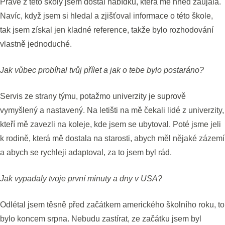
Právě z této školy jsem dostal nabídku, která mě hned zaujala.
Navíc, když jsem si hledal a zjišťoval informace o této škole,
tak jsem získal jen kladné reference, takže bylo rozhodování
vlastně jednoduché.
Jak vůbec probíhal tvůj přílet a jak o tebe bylo postaráno?
Servis ze strany týmu, potažmo univerzity je suprově
vymyšlený a nastavený. Na letišti na mě čekali lidé z univerzity,
kteří mě zavezli na koleje, kde jsem se ubytoval. Poté jsme jeli
k rodině, která mě dostala na starosti, abych měl nějaké zázemí
a abych se rychleji adaptoval, za to jsem byl rád.
Jak vypadaly tvoje první minuty a dny v USA?
Odlétal jsem těsně před začátkem amerického školního roku, to
bylo koncem srpna. Nebudu zastírat, ze začátku jsem byl