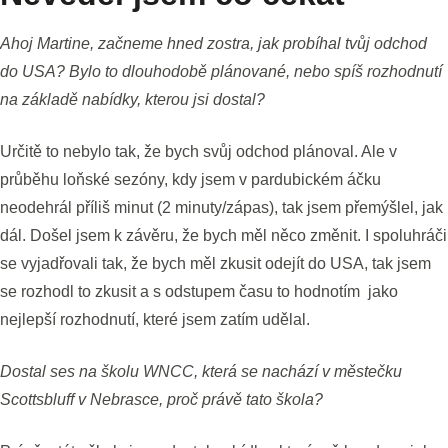
Ahoj Martine, začneme hned zostra, jak probíhal tvůj odchod
do USA? Bylo to dlouhodobě plánované, nebo spíš rozhodnutí
na základě nabídky, kterou jsi dostal?
Určitě to nebylo tak, že bych svůj odchod plánoval. Ale v
průběhu loňské sezóny, kdy jsem v pardubickém áčku
neodehrál příliš minut (2 minuty/zápas), tak jsem přemýšlel, jak
dál. Došel jsem k závěru, že bych měl něco změnit. I spoluhráči
se vyjadřovali tak, že bych měl zkusit odejít do USA, tak jsem
se rozhodl to zkusit a s odstupem času to hodnotím jako
nejlepší rozhodnutí, které jsem zatím udělal.
Dostal ses na školu WNCC, která se nachází v městečku
Scottsbluff v Nebrasce, proč právě tato škola?