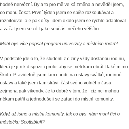
hodně nervózní. Byla to pro mě velká změna a nevěděl jsem,
co mohu čekat. První týden jsem se spíše rozkoukával a
rozmlouval, ale pak díky lidem okolo jsem se rychle adaptoval
a začal jsem se cítit jako součást něčeho většího.
Mohl bys více popsat program univerzity a místních rodin?
V podstatě jde o to, že studenti z ciziny vždy dostanou rodinu,
která je jim k dispozici proto, aby se měli kam obrátit také mimo
školu. Pravidelně jsem tam chodil na oslavy svátků, rodinné
oslavy a také jsem tam strávil část svého volného času,
zejména pak víkendy. Je to dobré v tom, že i cizinci mohou
někam patřit a jednodušeji se zařadí do místní komunity.
Když už jsme u místní komunity, tak co bys nám mohl říci o
městečku Scottsbluff?