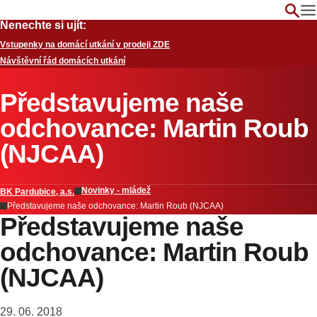
Nenechte si ujít:
Vstupenky na domácí utkání v prodeji ZDE
Návštěvní řád domácích utkání
Představujeme naše
odchovance: Martin Roub
(NJCAA)
Novinky - mládež
BK Pardubice, a.s.
Představujeme naše odchovance: Martin Roub (NJCAA)
Představujeme naše
odchovance: Martin Roub
(NJCAA)
29. 06. 2018