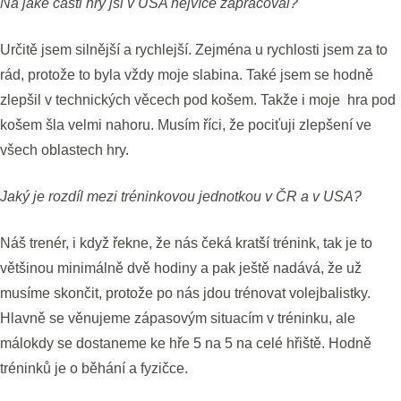
Na jaké části hry jsi v USA nejvíce zapracoval?
Určitě jsem silnější a rychlejší. Zejména u rychlosti jsem za to
rád, protože to byla vždy moje slabina. Také jsem se hodně
zlepšil v technických věcech pod košem. Takže i moje hra pod
košem šla velmi nahoru. Musím říci, že pociťuji zlepšení ve
všech oblastech hry.
Jaký je rozdíl mezi tréninkovou jednotkou v ČR a v USA?
Náš trenér, i když řekne, že nás čeká kratší trénink, tak je to
většinou minimálně dvě hodiny a pak ještě nadává, že už
musíme skončit, protože po nás jdou trénovat volejbalistky.
Hlavně se věnujeme zápasovým situacím v tréninku, ale
málokdy se dostaneme ke hře 5 na 5 na celé hřiště. Hodně
tréninků je o běhání a fyzičce.