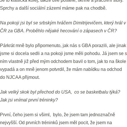
Je to klasická kolej, takže dvě postele, skříně a pracovní stoly.
Sprchy a další sociální zázemí máme pak na chodbě.
Na pokoji jsi byl se srbským hráčem Dimitrijevičem, který hrál v
ČR za GBA. Proběhlo nějaké hecování o zápasech v ČR?
Párkrát mně bylo připomenuto, jak nás s GBA porazili, ale jinak
jsme si docela sedli a na pokoji jsme měli pohodu. Já jsem se s
ním vlastně již před mým odchodem bavil o tom, jak to na škole
vypadá a on mně jenom potvrdil, že mám nabídku na odchod
do NJCAA přijmout.
Jak velký skok byl přechod do USA, co se basketbalu týká?
Jak jsi vnímal první tréninky?
První, čeho jsem si všiml, bylo, že jsem tam jednoznačně
nejvyšší. Od prvních tréninků jsem měl pocit, že jsem na