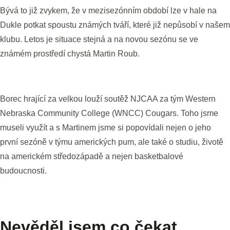
Bývá to již zvykem, že v mezisezónním období lze v hale na
Dukle potkat spoustu známých tváří, které již nepůsobí v našem
klubu. Letos je situace stejná a na novou sezónu se ve
známém prostředí chystá Martin Roub.
Borec hrající za velkou louží soutěž NJCAA za tým Western
Nebraska Community College (WNCC) Cougars. Toho jsme
museli využít a s Martinem jsme si popovídali nejen o jeho
první sezóně v týmu amerických pum, ale také o studiu, životě
na americkém středozápadě a nejen basketbalové
budoucnosti.
Nevěděl jsem co čekat