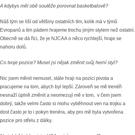
A kdybys měl obě soutěže porovnat basketbalově?
Náš tým se liší od většiny ostatních tím, kolik má v týmů
Evropanů a tím pádem hrajeme trochu jiným stylem než ostatní.
Obecně se dá říci, že je NJCAA o něco rychlejší, hraje se
nahoru dolů.
Co tvoje pozice? Musel jsi nějak změnit svůj herní styl?
Nic jsem měnit nemusel, stále hraji na pozici pivota a
pracujeme na tom, abych byl lepší. Zároveň se mě trenéři
nesnaží úplně změnit a neomezují mě v tom, v čem jsem
dobrý, takže velmi často si mohu vyběhnout ven na trojku a
dost často je to i pokyn trenéra, aby pro mě byla vytvořena
pozice pro střelu z dálky.