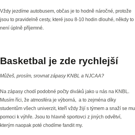
Vždy jezdíme autobusem, občas je to hodně náročné, protože
jsou to pravidelně cesty, které jsou 8-10 hodin dlouhé, někdy to
není úplně příjemné.
Basketbal je zde rychlejší
Můžeš, prosím, srovnat zápasy KNBL a NJCAA?
Na zápasy chodí podobné počty diváků jako u nás na KNBL.
Musím říci, že atmosféra je výborná, a to zejména díky
studentům všech univerzit, kteří vždy žijí s týmem a snaží se mu
pomoci k výhře. Jsou to hlavně sportovci z jiných odvětví,
kterým naopak poté chodíme fandit my.