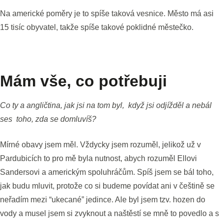
Na americké poměry je to spíše taková vesnice. Město má asi
15 tisíc obyvatel, takže spíše takové poklidné městečko.
Mám vše, co potřebuji
Co ty a angličtina, jak jsi na tom byl, když jsi odjížděl a nebál
ses toho, zda se domluvíš?
Mírné obavy jsem měl. Vždycky jsem rozuměl, jelikož už v
Pardubicích to pro mě byla nutnost, abych rozuměl Ellovi
Sandersovi a americkým spoluhráčům. Spíš jsem se bál toho,
jak budu mluvit, protože co si budeme povídat ani v češtině se
neřadím mezi “ukecané” jedince. Ale byl jsem tzv. hozen do
vody a musel jsem si zvyknout a naštěstí se mně to povedlo a s