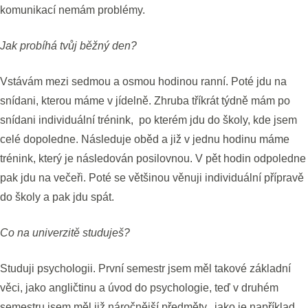
komunikací nemám problémy.
Jak probíhá tvůj běžný den?
Vstávám mezi sedmou a osmou hodinou ranní. Poté jdu na
snídani, kterou máme v jídelně. Zhruba tříkrát týdně mám po
snídani individuální trénink, po kterém jdu do školy, kde jsem
celé dopoledne. Následuje oběd a již v jednu hodinu máme
trénink, který je následován posilovnou. V pět hodin odpoledne
pak jdu na večeři. Poté se většinou věnuji individuální přípravě
do školy a pak jdu spát.
Co na univerzitě studuješ?
Studuji psychologii. První semestr jsem měl takové základní
věci, jako angličtinu a úvod do psychologie, teď v druhém
semestru jsem měl již náročnější předměty, jako je například