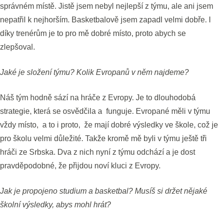
správném místě. Jistě jsem nebyl nejlepší z týmu, ale ani jsem
nepatřil k nejhorším. Basketbalově jsem zapadl velmi dobře. I
díky trenérům je to pro mě dobré místo, proto abych se
zlepšoval.
Jaké je složení týmu? Kolik Evropanů v něm najdeme?
Náš tým hodně sází na hráče z Evropy. Je to dlouhodobá
strategie, která se osvědčila a funguje. Evropané měli v týmu
vždy místo, a to i proto, že mají dobré výsledky ve škole, což je
pro školu velmi důležité. Takže kromě mě byli v týmu ještě tři
hráči ze Srbska. Dva z nich nyní z týmu odchází a je dost
pravděpodobné, že přijdou noví kluci z Evropy.
Jak je propojeno studium a basketbal? Musíš si držet nějaké
školní výsledky, abys mohl hrát?