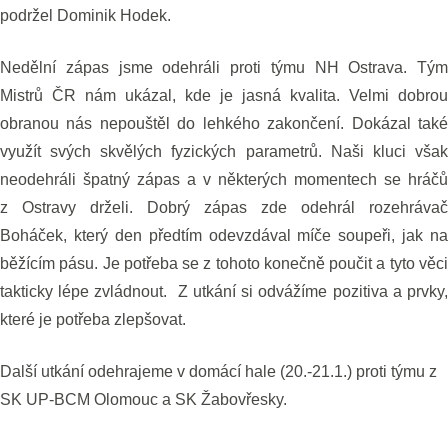
podržel Dominik Hodek.
Nedělní zápas jsme odehráli proti týmu NH Ostrava. Tým
Mistrů ČR nám ukázal, kde je jasná kvalita. Velmi dobrou
obranou nás nepouštěl do lehkého zakončení. Dokázal také
využít svých skvělých fyzických parametrů. Naši kluci však
neodehráli špatný zápas a v některých momentech se hráčů
z Ostravy drželi. Dobrý zápas zde odehrál rozehrávač
Boháček, který den předtím odevzdával míče soupeři, jak na
běžícím pásu. Je potřeba se z tohoto konečně poučit a tyto věci
takticky lépe zvládnout. Z utkání si odvážíme pozitiva a prvky,
které je potřeba zlepšovat.
Další utkání odehrajeme v domácí hale (20.-21.1.) proti týmu z
SK UP-BCM Olomouc a SK Žabovřesky.