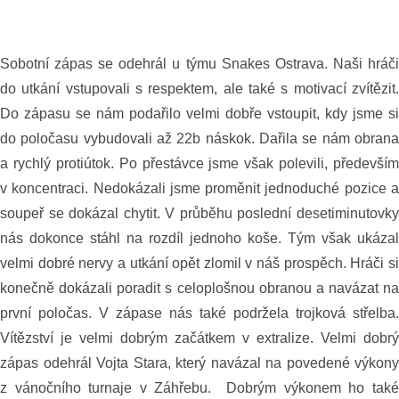
Sobotní zápas se odehrál u týmu Snakes Ostrava. Naši hráči
do utkání vstupovali s respektem, ale také s motivací zvítězit.
Do zápasu se nám podařilo velmi dobře vstoupit, kdy jsme si
do poločasu vybudovali až 22b náskok. Dařila se nám obrana
a rychlý protiútok. Po přestávce jsme však polevili, především
v koncentraci. Nedokázali jsme proměnit jednoduché pozice a
soupeř se dokázal chytit. V průběhu poslední desetiminutovky
nás dokonce stáhl na rozdíl jednoho koše. Tým však ukázal
velmi dobré nervy a utkání opět zlomil v náš prospěch. Hráči si
konečně dokázali poradit s celoplošnou obranou a navázat na
první poločas. V zápase nás také podržela trojková střelba.
Vítězství je velmi dobrým začátkem v extralize. Velmi dobrý
zápas odehrál Vojta Stara, který navázal na povedené výkony
z vánočního turnaje v Záhřebu. Dobrým výkonem ho také