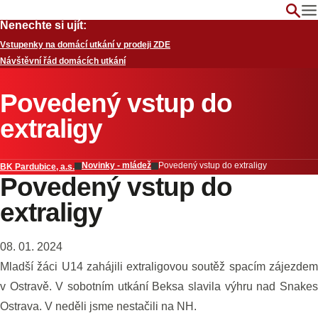
Nenechte si ujít:
Vstupenky na domácí utkání v prodeji ZDE
Návštěvní řád domácích utkání
Povedený vstup do
extraligy
Novinky - mládež
Povedený vstup do extraligy
BK Pardubice, a.s.
Povedený vstup do
extraligy
08. 01. 2024
Mladší žáci U14 zahájili extraligovou soutěž spacím zájezdem
v Ostravě. V sobotním utkání Beksa slavila výhru nad Snakes
Ostrava. V neděli jsme nestačili na NH.