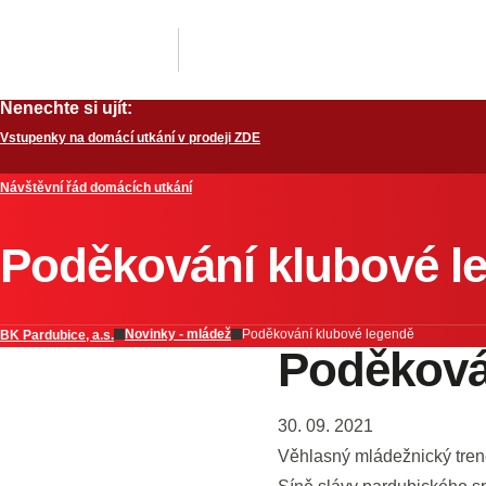
Nenechte si ujít:
Vstupenky na domácí utkání v prodeji ZDE
Návštěvní řád domácích utkání
Poděkování klubové l
Novinky - mládež
Poděkování klubové legendě
BK Pardubice, a.s.
Poděková
30. 09. 2021
Věhlasný mládežnický trené