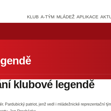
KLUB
A-TÝM
MLÁDEŽ
APLIKACE
AKT
egendě
ní klubové legendě
r. Pardubický patriot, jenž vedl i mládežnické reprezentační tý