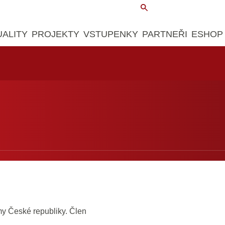
UALITY
PROJEKTY
VSTUPENKY
PARTNEŘI
ESHOP
my České republiky. Člen