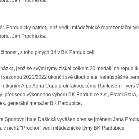
portu. Jan Procházka.
r. Pardubický patriot, jenž vedl i mládežnické reprezentační tý
portu. Jan Procházka.
 činnosti, z toho plných 34 v BK Pardubice!!!
házka, jenž se svými týmy získal celkem 20 medailí na republi
šní sezonou 2021/2022 ukončil své dlouholeté, veleúspěšné tre
 utkáním Alpe Adria Cupu proti rakouskému Raiffeisen Flyers W
ý, předseda výkonného výboru BK Pardubice z.s., Pavel Stara,
ek, generální manažer BK Pardubice.
 ve Sportovní hale Dašická vyvěšen dres se jménem Jana Prochá
, v nichž "Prochor" vedl mládežnické týmy BK Pardubice.