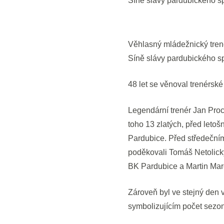
Síně slávy pardubického s
Věhlasný mládežnický trené
Síně slávy pardubického s
48 let se věnoval trenérské
Legendární trenér Jan Proc
toho 13 zlatých, před leto
Pardubice. Před středečním
poděkovali Tomáš Netolick
BK Pardubice a Martin Mar
Zároveň byl ve stejný den
symbolizujícím počet sezon