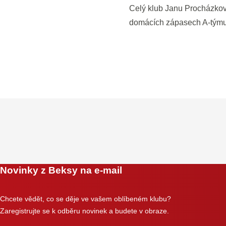
Celý klub Janu Procházkovi 
domácích zápasech A-týmu, 
Novinky z Beksy na e-mail
Chcete vědět, co se děje ve vašem oblíbeném klubu?
Zaregistrujte se k odběru novinek a budete v obraze.