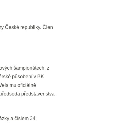
my České republiky. Člen
kových šampionátech, z
nérské působení v BK
els mu oficiálně
 předseda představenstva
zky a číslem 34,