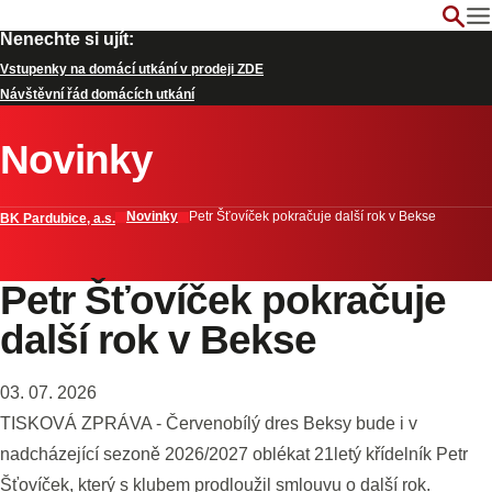
Nenechte si ujít:
Vstupenky na domácí utkání v prodeji ZDE
Návštěvní řád domácích utkání
Novinky
Novinky
Petr Šťovíček pokračuje další rok v Bekse
BK Pardubice, a.s.
Petr Šťovíček pokračuje
další rok v Bekse
03. 07. 2026
TISKOVÁ ZPRÁVA - Červenobílý dres Beksy bude i v
nadcházející sezoně 2026/2027 oblékat 21letý křídelník Petr
Šťovíček, který s klubem prodloužil smlouvu o další rok.