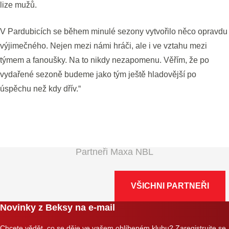
lize mužů.
V Pardubicích se během minulé sezony vytvořilo něco opravdu
výjimečného. Nejen mezi námi hráči, ale i ve vztahu mezi
týmem a fanoušky. Na to nikdy nezapomenu. Věřím, že po
vydařené sezoně budeme jako tým ještě hladovější po
úspěchu než kdy dřív.“
Partneři Maxa NBL
VŠICHNI PARTNEŘI
Novinky z Beksy na e-mail
Chcete vědět, co se děje ve vašem oblíbeném klubu? Zaregistrujte se