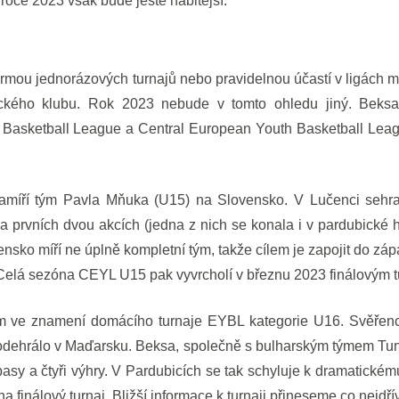
 roce 2023 však bude ještě nabitější.
ormou jednorázových turnajů nebo pravidelnou účastí v ligách
ického klubu. Rok 2023 nebude v tomto ohledu jiný. Beksa
Basketball League a Central European Youth Basketball Leagu
míří tým Pavla Mňuka (U15) na Slovensko. V Lučenci sehrají st
a prvních dvou akcích (jedna z nich se konala i v pardubické 
ovensko míří ne úplně kompletní tým, takže cílem je zapojit do z
 Celá sezóna CEYL U15 pak vyvrcholí v březnu 2023 finálovým tu
 ve znamení domácího turnaje EYBL kategorie U16. Svěřenc
e odehrálo v Maďarsku. Beksa, společně s bulharským týmem Tun
ápasy a čtyři výhry. V Pardubicích se tak schyluje k dramatické
a finálový turnaj. Bližší informace k turnaji přineseme co nejdří