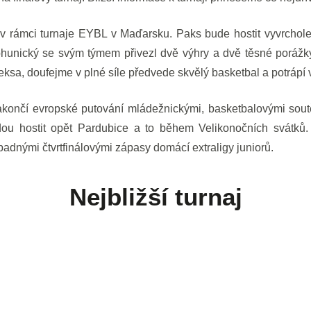
 rámci turnaje EYBL v Maďarsku. Paks bude hostit vyvrcholen
unický se svým týmem přivezl dvě výhry a dvě těsné porážky.
Beksa, doufejme v plné síle předvede skvělý basketbal a potráp
akončí evropské putování mládežnickými, basketbalovými sout
ou hostit opět Pardubice a to během Velikonočních svátků.
padnými čtvrtfinálovými zápasy domácí extraligy juniorů.
Nejbližší turnaj