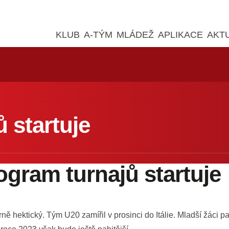
KLUB
A-TÝM
MLÁDEŽ
APLIKACE
AKT
 startuje
ogram turnajů startuje
 hektický. Tým U20 zamířil v prosinci do Itálie. Mladší žáci pak 