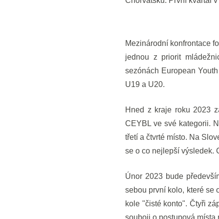
Chorvatsku. První kvartál v
Mezinárodní konfrontace f
jednou z priorit mládežn
sezónách European Youth 
U19 a U20.
Hned z kraje roku 2023 za
CEYBL ve své kategorii. N
třetí a čtvrté místo. Na Sl
se o co nejlepší výsledek.
Únor 2023 bude především
sebou první kolo, které s
kole "čisté konto". Čtyři z
souboji o postupová místa n