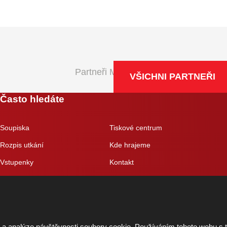
Partneři Maxa NBL
VŠICHNI PARTNEŘI
Často hledáte
Soupiska
Tiskové centrum
Rozpis utkání
Kde hrajeme
Vstupenky
Kontakt
Eshop
 a analýze návštěvnosti soubory cookie. Používáním tohoto webu s 