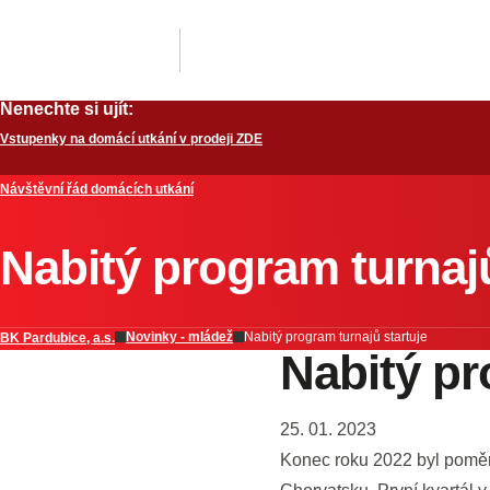
Nenechte si ujít:
Vstupenky na domácí utkání v prodeji ZDE
Návštěvní řád domácích utkání
Nabitý program turnajů
Novinky - mládež
Nabitý program turnajů startuje
BK Pardubice, a.s.
Nabitý pr
25. 01. 2023
Konec roku 2022 byl poměrně