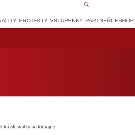
UALITY
PROJEKTY
VSTUPENKY
PARTNEŘI
ESHOP
trávili svátky na turnaji v