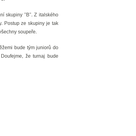
í skupiny "B". Z italského
 Postup ze skupiny je tak
í všechny soupeře.
ěžemi bude tým juniorů do
 Doufejme, že turnaj bude