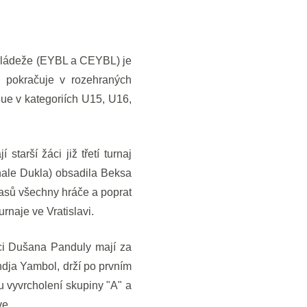
 mládeže (EYBL a CEYBL) je
 pokračuje v rozehraných
e v kategoriích U15, U16,
arší žáci již třetí turnaj
hale Dukla) obsadila Beksa
ápasů všechny hráče a poprat
rnaje ve Vratislavi.
i Dušana Panduly mají za
dja Yambol, drží po prvním
mu vyvrcholení skupiny "A" a
ve.