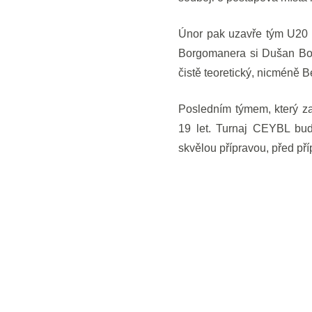
Únor pak uzavře tým U20 v
Borgomanera si Dušan Boh
čistě teoretický, nicméně 
Posledním týmem, který z
19 let. Turnaj CEYBL bud
skvělou přípravou, před pří