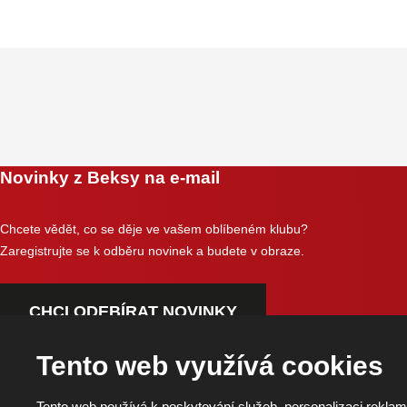
Novinky z Beksy na e-mail
Chcete vědět, co se děje ve vašem oblíbeném klubu?
Zaregistrujte se k odběru novinek a budete v obraze.
CHCI ODEBÍRAT NOVINKY
Tento web využívá cookies
Tento web používá k poskytování služeb, personalizaci reklam