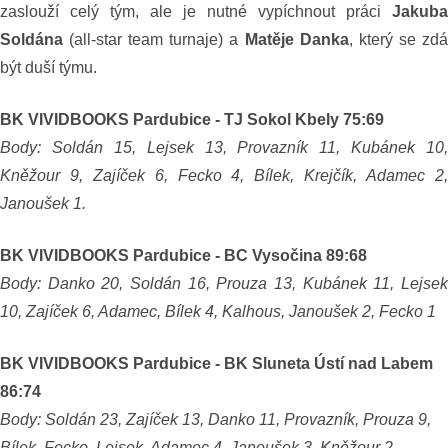
zaslouží celý tým, ale je nutné vypíchnout práci
Jakuba
Soldána
(all-star team turnaje) a
Matěje Danka
, který se zd
být duší týmu.
BK VIVIDBOOKS Pardubice - TJ Sokol Kbely 75:69
Body: Soldán 15, Lejsek 13, Provazník 11, Kubánek 10,
Kněžour 9, Zajíček 6, Fecko 4, Bílek, Krejčík, Adamec 2,
Janoušek 1.
BK VIVIDBOOKS Pardubice - BC Vysočina 89:68
Body: Danko 20, Soldán 16, Prouza 13, Kubánek 11, Lejsek
10, Zajíček 6, Adamec, Bílek 4, Kalhous, Janoušek 2, Fecko 1
BK VIVIDBOOKS Pardubice - BK Sluneta Ústí nad Labem
86:74
Body: Soldán 23, Zajíček 13, Danko 11, Provazník, Prouza 9,
Bílek, Fecko, Lejsek, Adamec 4, Janoušek 3, Kněžour 2