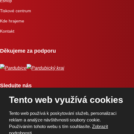
Eshop
Tiskové centrum
Kde hrajeme
Kontakt
Děkujeme za podporu
Sledujte nás
Tento web využívá cookies
Tento web používá k poskytování služeb, personalizaci
reklam a analýze návštěvnosti soubory cookie.
Používáním tohoto webu s tím souhlasíte.
Zobrazit
Copyright © 2026, BK Pardubice, a.s. | Vytvořila eBRÁNA
podrobnosti