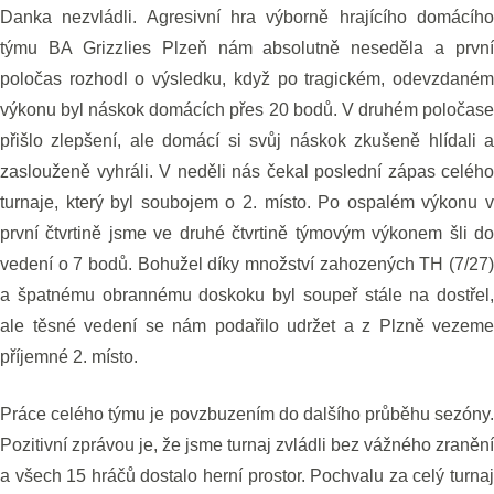
Danka nezvládli. Agresivní hra výborně hrajícího domácího
týmu BA Grizzlies Plzeň nám absolutně neseděla a první
poločas rozhodl o výsledku, když po tragickém, odevzdaném
výkonu byl náskok domácích přes 20 bodů. V druhém poločase
přišlo zlepšení, ale domácí si svůj náskok zkušeně hlídali a
zaslouženě vyhráli. V neděli nás čekal poslední zápas celého
turnaje, který byl soubojem o 2. místo. Po ospalém výkonu v
první čtvrtině jsme ve druhé čtvrtině týmovým výkonem šli do
vedení o 7 bodů. Bohužel díky množství zahozených TH (7/27)
a špatnému obrannému doskoku byl soupeř stále na dostřel,
ale těsné vedení se nám podařilo udržet a z Plzně vezeme
příjemné 2. místo.
Práce celého týmu je povzbuzením do dalšího průběhu sezóny.
Pozitivní zprávou je, že jsme turnaj zvládli bez vážného zranění
a všech 15 hráčů dostalo herní prostor. Pochvalu za celý turnaj