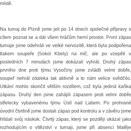
místě.
Na turnaj do Plzně jsme jeli po 14 dnech společné přípravy s
cílem poznat se a dát všem hráčům herní prostor. První zápas
turnaje jsme odehráli ve velké nervozitě, která byla podpořena
tlakem soupeře (Sokol Kbely) na míč, ale po vzepětí v
posledních 7 minutách jsme dokázali vyhrát. Druhý zápas
prvního dne proti týmu Vysočiny jsme zvládli velmi dobře,
soupeř nehrál zdaleka tak aktivně a to nám velice svědčilo.
Utkání mohlo skončit větším rozdílem, což byla jediná kaňka
zápasu. Druhý den jsme zahájili zápasem proti velmi dobře
střelecky vybavenému týmu Ústí nad Labem. Po prohrané
úvodní čtvrtině jsme dostali zápas pod kontrolu a v závěru jsme
hlídali svůj náskok. Čtvrtý zápas, který se později ukázal jako
rozhodujícím o vítězství v turnaji, jsme při absenci Matěje