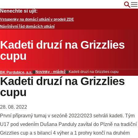
Nenechte si ujít:
Vstupenky na domácí utkání v prodeji ZDE
Návštěvní řád domácích utkání
Kadeti druzí na Grizzlies
cupu
Novinky - mládež
Kadeti druzí na Grizzlies cupu
BK Pardubice, a.s.
Kadeti druzí na Grizzlies
cupu
28. 08. 2022
První přípravný turnaj v sezóně 2022/2023 sehráli kadeti. Tým
U17 pod vedením Dušana Panduly zavítal do Plzně na tradiční
Grizzlies cup a s bilancí 4 výher a 1 prohry končí na druhém