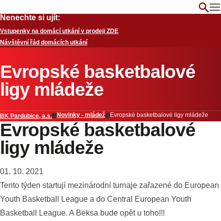
Nenechte si ujít:
Vstupenky na domácí utkání v prodeji ZDE
Návštěvní řád domácích utkání
Evropské basketbalové
ligy mládeže
Novinky - mládež
Evropské basketbalové ligy mládeže
BK Pardubice, a.s.
Evropské basketbalové
ligy mládeže
01. 10. 2021
Tento týden startují mezinárodní turnaje zařazené do European
Youth Basketball League a do Central European Youth
Basketball League. A Beksa bude opět u toho!!!