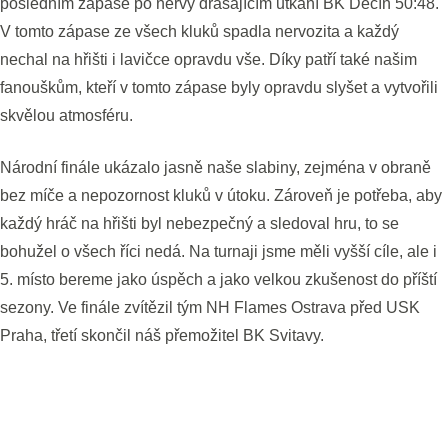
posledním zápase po nervy drásajícím utkání BK Děčín 50:48.
V tomto zápase ze všech kluků spadla nervozita a každý
nechal na hřišti i lavičce opravdu vše. Díky patří také našim
fanouškům, kteří v tomto zápase byly opravdu slyšet a vytvořili
skvělou atmosféru.
Národní finále ukázalo jasně naše slabiny, zejména v obraně
bez míče a nepozornost kluků v útoku. Zároveň je potřeba, aby
každý hráč na hřišti byl nebezpečný a sledoval hru, to se
bohužel o všech říci nedá. Na turnaji jsme měli vyšší cíle, ale i
5. místo bereme jako úspěch a jako velkou zkušenost do příští
sezony. Ve finále zvítězil tým NH Flames Ostrava před USK
Praha, třetí skončil náš přemožitel BK Svitavy.