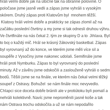
hráli velmi dobře jak na útočné tak na obranné polovině. O
poločase jsme jasně vedli a zápas jsme vyhráli s vysokým
skórem. Druhý zápas proti Klatovům byl mnohem těžší.
Klatovy hráli velmi dobře a prakticky se zápas zlomil až na
začátku poslední čtvrtiny a my jsme si tak odnesli druhou výhru.
Ve čtvrtfinále na nás čekal 2. tým ze skupiny D a to Jihlava. Byl
to boj o každý míč. Hrál se krásný žákovský basketbal. Zápas
byl vyrovnaný až do konce, ve kterém jsme měli více sil a
soupěře z Vysočiny jsme nakonec udolali. Semifinále jsme
hráli proti Nymburku. Zápas to byl vyrovnaný do poslední
minuty. Až v závěru jsme odskočili a zaslouženě vyhráli o sedm
bodů. Těšili jsme se na finále, ve kterém nás čekal velmi těžký
soupeř z Ostravy. Bohužel se nám finále moc nevyvedlo.
Chlapci sice docela dobře bránili ale v protiútoku byli pomalí a
nehráli kolektivně. Navíc jsme neproměnili jasné koše a tak
nám Ostrava trochu odskočila a už se nám nepodařilo