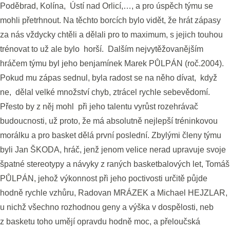
Poděbrad, Kolína, Ústí nad Orlicí,…, a pro úspěch týmu se
mohli přetrhnout. Na těchto borcích bylo vidět, že hrát zápasy
za nás vždycky chtěli a dělali pro to maximum, s jejich touhou
trénovat to už ale bylo horší. Dalším nejvytěžovanějším
hráčem týmu byl jeho benjamínek Marek PŮLPÁN (roč.2004).
Pokud mu zápas sednul, byla radost se na něho dívat, když
ne, dělal velké množství chyb, ztrácel rychle sebevědomí.
Přesto by z něj mohl při jeho talentu vyrůst rozehrávač
budoucnosti, už proto, že má absolutně nejlepší tréninkovou
morálku a pro basket dělá první poslední. Zbylými členy týmu
byli Jan ŠKODA, hráč, jenž jenom velice nerad upravuje svoje
špatné stereotypy a návyky z raných basketbalových let, Tomáš
PŮLPÁN, jehož výkonnost při jeho poctivosti určitě půjde
hodně rychle vzhůru, Radovan MRÁZEK a Michael HEJZLAR,
u nichž všechno rozhodnou geny a výška v dospělosti, neb
z basketu toho umějí opravdu hodně moc, a přeloučská