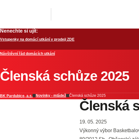
Nenechte si ujít:
Vstupenky na domácí utkání v prodeji ZDE
Návštěvní řád domácích utkání
Členská schůze 2025
Novinky - mládež
Členská schůze 2025
BK Pardubice, a.s.
Členská 
19. 05. 2025
Výkonný výbor Basketbalové