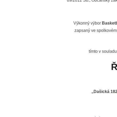
89/2012 Sb., Občanský 
Výkonný výbor
Basketb
zapsaný ve spolkovém 
tímto v soulad
Ř
„Dašická 18