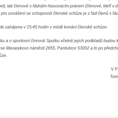
et), tak členové s řádným hlasovacím právem (členové, kteří v 
 pro usnášení se schopnosti členské schůze je z řad členů s 
de zahájena v 15:45 hodin v místě konání členské schůze.
u a o sportovní činnosti Spolku včetně jejich podkladů budou 
ese Masarykovo náměstí 2655, Pardubice 53002 a to po předcho
ůze.
V P
Tom