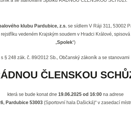
zákoník a se stanovami Spolku ŘÁDNOU ČLENSKOU SCHŮZI.
alového klubu Pardubice, z.s.
se sídlem V Ráji 311, 53002 P
rejstříku vedeném Krajským soudem v Hradci Králové, spisová
„
Spolek
“)
u s § 248 zák. č. 89/2012 Sb., Občanský zákoník a se stanovami
ÁDNOU ČLENSKOU SCHŮ
která se bude konat dne
19.06.2025 od 16:00
na adrese
26, Pardubice 53003
(Sportovní hala Dašická)“ v zasedací místn