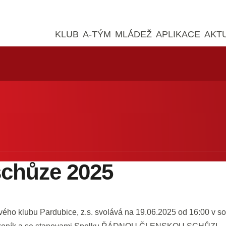
KLUB
A-TÝM
MLÁDEŽ
APLIKACE
AKT
schůze 2025
ho klubu Pardubice, z.s. svolává na 19.06.2025 od 16:00 v sou