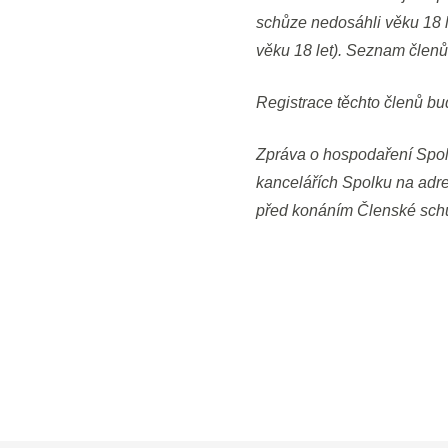
schůze nedosáhli věku 18 l
věku 18 let). Seznam členů
Registrace těchto členů bu
Zpráva o hospodaření Spolk
kancelářích Spolku na adr
před konáním Členské sch