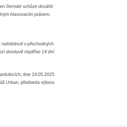
den členské schůze dosáhli
řádným hlasovacím právem.
k nahlédnutí v přechodných
zí domluvě nejdříve 14 dní
ardubicích, dne 19.05.2025
áš Urban, předseda výboru