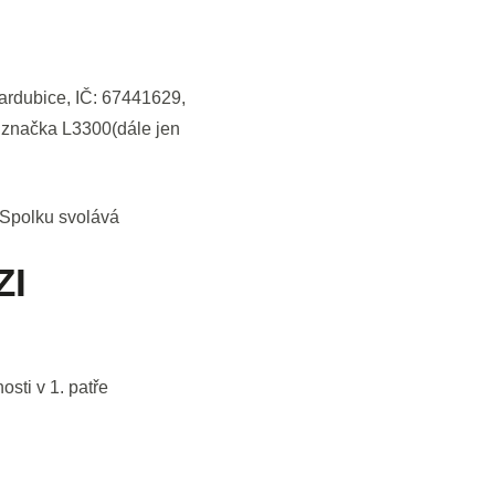
ardubice, IČ: 67441629,
 značka L3300(dále jen
 Spolku svolává
ZI
osti v 1. patře