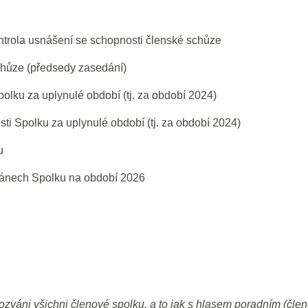
ntrola usnášení se schopnosti členské schůze
chůze (předsedy zasedání)
olku za uplynulé období (tj. za období 2024)
sti Spolku za uplynulé období (tj. za období 2024)
u
plánech Spolku na období 2026
zváni všichni členové spolku, a to jak s hlasem poradním (člen