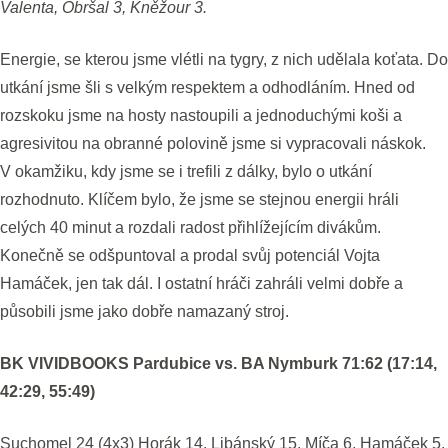
Valenta, Obršal 3, Kněžour 3.
Energie, se kterou jsme vlétli na tygry, z nich udělala koťata. Do
utkání jsme šli s velkým respektem a odhodláním. Hned od
rozskoku jsme na hosty nastoupili a jednoduchými koši a
agresivitou na obranné polovině jsme si vypracovali náskok.
V okamžiku, kdy jsme se i trefili z dálky, bylo o utkání
rozhodnuto. Klíčem bylo, že jsme se stejnou energii hráli
celých 40 minut a rozdali radost přihlížejícím divákům.
Konečně se odšpuntoval a prodal svůj potenciál Vojta
Hamáček, jen tak dál. I ostatní hráči zahráli velmi dobře a
působili jsme jako dobře namazaný stroj.
BK VIVIDBOOKS Pardubice vs. BA Nymburk 71:62 (17:14,
42:29, 55:49)
Suchomel 24 (4x3) Horák 14, Libánský 15, Míča 6, Hamáček 5,