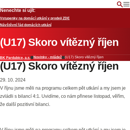
Nenechte si ujít:
Vstupenky na domácí utkání v prodeji ZDE
Návštěvní řád domácích utkání
(U17) Skoro vítězný říjen
Novinky - mládež
(U17) Skoro vítězný říjen
BK Pardubice, a.s.
(U17) Skoro vítězný říjen
29. 10. 2024
V říjnu jsme měli na programu celkem pět utkání a my jsem je
zvládli s bilancí 4:1. Uvidíme, co nám přinese listopad, věřím,
že další pozitivní bilanci.
V říjnu jsme měli na programu celkem pět utkání a my jsem je