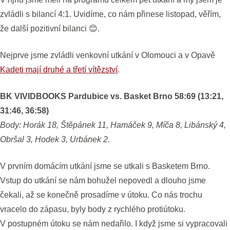
zvládli s bilancí 4:1. Uvidíme, co nám přinese listopad, věřím,
že další pozitivní bilanci 😊.
Nejprve jsme zvládli venkovní utkání v Olomouci a v Opavě
Kadeti mají druhé a třetí vítězství
.
BK VIVIDBOOKS Pardubice vs. Basket Brno 58:69 (13:21,
31:46, 36:58)
Body: Horák 18, Štěpánek 11, Hamáček 9, Míča 8, Libánský 4,
Obršal 3, Hodek 3, Urbánek 2.
V prvním domácím utkání jsme se utkali s Basketem Brno.
Vstup do utkání se nám bohužel nepovedl a dlouho jsme
čekali, až se konečně prosadíme v útoku. Co nás trochu
vracelo do zápasu, byly body z rychlého protiútoku.
V postupném útoku se nám nedařilo. I když jsme si vypracovali