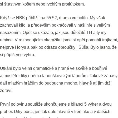
si šťastným košem nebo rychlým protiútokem.
Když se NBK přiblížil na 55:52, drama vrcholilo. My však
zachovali klid, a především pokračovali v naší hře s velkým
nasazením. Opět se ukázalo, jak jsou důležité TH a ty my
umíme. V rozhodujícím okamžiku jsme si opět pomohli trojkami,
nejprve Horys a pak po odrazu obroučky i Sůša. Bylo jasno, že
si připíšeme výhru.
Utkání bylo velmi dramatické a hrané ve skvělé a bouřlivé
atmosféře díky oběma fanouškovským táborům. Takové zápasy
dají mladým hráčům do budoucna mnoho, hlavně ať jim drží
zdraví.
První polovinu soutěže ukončujeme s bilancí 5 výher a dvou
proher. Díky borci, jen tak dále hlavně v tréninku a v dalších