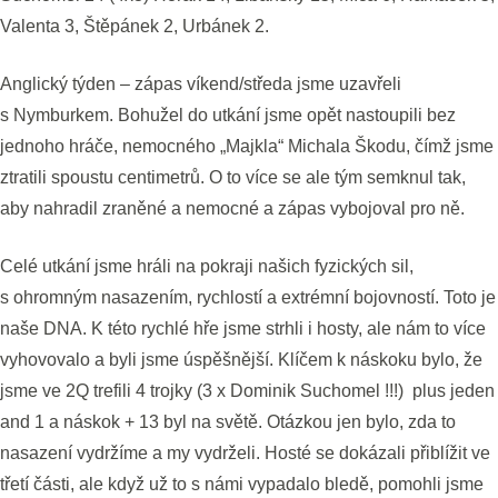
Valenta 3, Štěpánek 2, Urbánek 2.
Anglický týden – zápas víkend/středa jsme uzavřeli
s Nymburkem. Bohužel do utkání jsme opět nastoupili bez
jednoho hráče, nemocného „Majkla“ Michala Škodu, čímž jsme
ztratili spoustu centimetrů. O to více se ale tým semknul tak,
aby nahradil zraněné a nemocné a zápas vybojoval pro ně.
Celé utkání jsme hráli na pokraji našich fyzických sil,
s ohromným nasazením, rychlostí a extrémní bojovností. Toto je
naše DNA. K této rychlé hře jsme strhli i hosty, ale nám to více
vyhovovalo a byli jsme úspěšnější. Klíčem k náskoku bylo, že
jsme ve 2Q trefili 4 trojky (3 x Dominik Suchomel !!!) plus jeden
and 1 a náskok + 13 byl na světě. Otázkou jen bylo, zda to
nasazení vydržíme a my vydrželi. Hosté se dokázali přiblížit ve
třetí části, ale když už to s námi vypadalo bledě, pomohli jsme