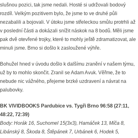
slušnou pozici, tak jsme nedali. Hosté si udržovali bodový
rozdíl. Velkým pozitivem bylo, že jsme to ve druhé půli
nezabalili a bojovali. V útoku jsme střeleckou smůlu protrhli až
v poslední části a dokázali snížit náskok na 8 bodů. Měli jsme
pak dvě otevřené trojky, které to mohly ještě zdramatizovat, ale
minuli jsme. Brno si došlo k zasloužené výhře.
Bohužel hned v úvodu došlo k dalšímu zranění v našem týmu,
už by to mohlo skončit. Zranil se Adam Avuk. Věřme, že to
nebude nic vážného, přejeme brzké uzdravení a návrat na
palubovky.
BK VIVIDBOOKS Pardubice vs. Tygři Brno 96:58 (27:11,
48:22, 72:39)
Body: Horák 16, Suchomel 15(3x3), Hamáček 13, Míča 8,
Libánský 8, Škoda 8, Štěpánek 7, Urbánek 6, Hodek 5,