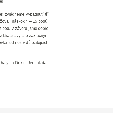
e!
k zvládneme vypadnutí tří
žovali náskok 4 – 15 bodů,
lus bod. V závěru jsme dobře
 z Bratislavy, ale zázračným
ovka teď než v důležitějších
 haly na Dukle. Jen tak dál,