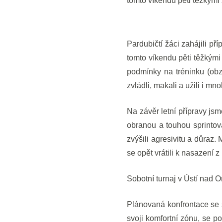
tomto víkendu pěti těžkými 
Pardubičtí žáci zahájili př
tomto víkendu pěti těžkými 
podmínky na tréninku (obzv
zvládli, makali a užili i m
Na závěr letní přípravy jsm
obranou a touhou sprintova
zvýšili agresivitu a důraz.
se opět vrátili k nasazení z
Sobotní turnaj v Ústí nad Or
Plánovaná konfrontace se s
svoji komfortní zónu, se po