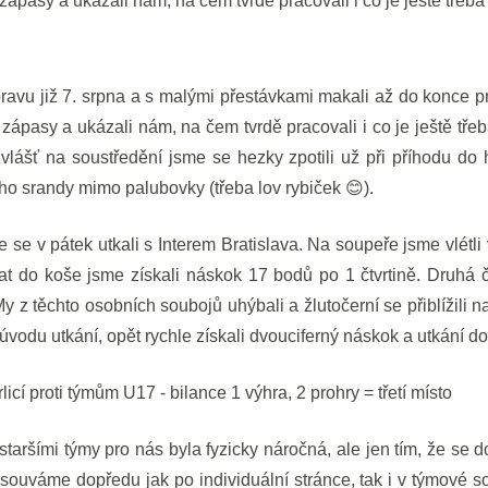
zápasy a ukázali nám, na čem tvrdě pracovali i co je ještě třeba 
ípravu již 7. srpna a s malými přestávkami makali až do konce p
zápasy a ukázali nám, na čem tvrdě pracovali i co je ještě třeba
lášť na soustředění jsme se hezky zpotili už při příhodu do h
noho srandy mimo palubovky (třeba lov rybiček 😊).
e se v pátek utkali s Interem Bratislava. Na soupeře jsme vlétli
t do koše jsme získali náskok 17 bodů po 1 čtvrtině. Druhá čtv
 My z těchto osobních soubojů uhýbali a žlutočerní se přiblížili
 úvodu utkání, opět rychle získali dvouciferný náskok a utkání dov
licí proti týmům U17 - bilance 1 výhra, 2 prohry = třetí místo
taršími týmy pro nás byla fyzicky náročná, ale jen tím, že s
souváme dopředu jak po individuální stránce, tak i v týmové sou