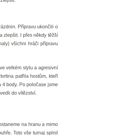
zlepšit.
rázdnin. Přípravu ukončili o
 zlepšit. I přes někdy těžší
aly) všichni hráči přípravu
 ve velkém stylu a agresivní
rtina patřila hostům, kteří
 na 4 body. Po poločase jsme
edli do vítězství.
e dostaneme na hranu a mimo
hře. Toto vše turnaj splnil