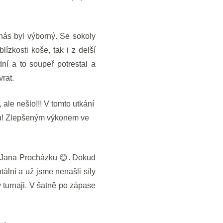
nás byl výborný. Se sokoly
ízkosti koše, tak i z delší
dní a to soupeř potrestal a
vrat.
ale nešlo!!! V tomto utkání
lku! Zlepšeným výkonem ve
a Jana Procházku 😊. Dokud
tální a už jsme nenašli síly
 turnaji. V šatně po zápase