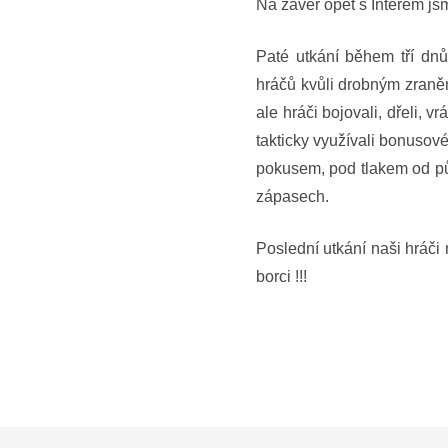
Na závěr opět s Interem js
Paté utkání během tří dn
hráčů kvůli drobným zraně
ale hráči bojovali, dřeli, 
takticky využívali bonusové
pokusem, pod tlakem od půli
zápasech.
Poslední utkání naši hráči 
borci !!!