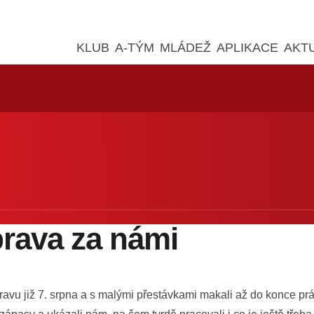
KLUB
A-TÝM
MLÁDEŽ
APLIKACE
AKT
prava za námi
ípravu již 7. srpna a s malými přestávkami makali až do konce prá