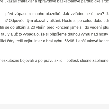
me ukázali charakter a opravdové basketbalové pardubické srdc
ů – před zápasem mnoho otazníků. Jak zvládneme únavu? Ja
ním? Odpovědi tým ukázal v utkání. Hosté si po celou dobu udr
vrátili se do utkání a 20 vteřin před koncem jsme šli do vedení p
 fauly a už to vypadalo, že si připíšeme druhou výhru nad hosty
cí čáry trefil trojku Inter a bral výhru 66:68. Lepší taková konc
neskutečně bojovali a po právu sklidili potlesk slušně zaplněné