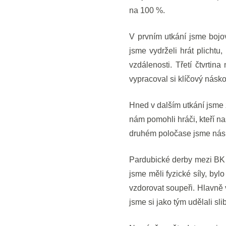
na 100 %.
V prvním utkání jsme bojo
jsme vydrželi hrát plichtu
vzdálenosti. Třetí čtvrtin
vypracoval si klíčový náskok
Hned v dalším utkání jsme z
nám pomohli hráči, kteří n
druhém poločase jsme náskok
Pardubické derby mezi BK 
jsme měli fyzické síly, byl
vzdorovat soupeři. Hlavně v
jsme si jako tým udělali slib