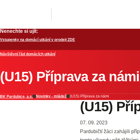
Nenechte si ujít:
Vstupenky na domácí utkání v prodeji ZDE
Návštěvní řád domácích utkání
(U15) Příprava za námi
Novinky - mládež
(U15) Příprava za námi
BK Pardubice, a.s.
(U15) Pří
07. 09. 2023
Pardubičtí žáci zahájili př