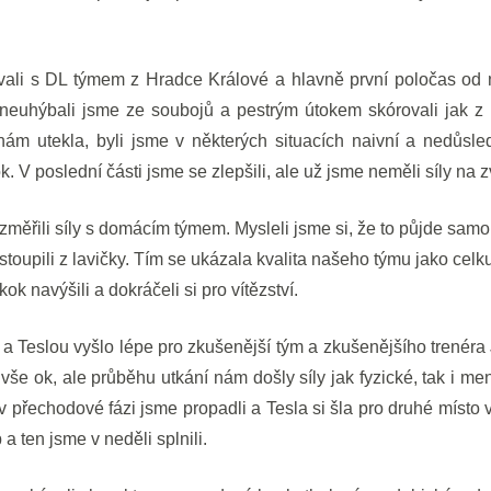
vali s DL týmem z Hradce Králové a hlavně první poločas od 
, neuhýbali jsme ze soubojů a pestrým útokem skórovali jak z bl
a nám utekla, byli jsme v některých situacích naivní a nedůsle
. V poslední části jsme se zlepšili, ale už jsme neměli síly na z
měřili síly s domácím týmem. Mysleli jsme si, že to půjde samo, 
astoupili z lavičky. Tím se ukázala kvalita našeho týmu jako ce
 navýšili a dokráčeli si pro vítězství.
a Teslou vyšlo lépe pro zkušenější tým a zkušenějšího trenér
o vše ok, ale průběhu utkání nám došly síly jak fyzické, tak i men
 přechodové fázi jsme propadli a Tesla si šla pro druhé místo v
 a ten jsme v neděli splnili.