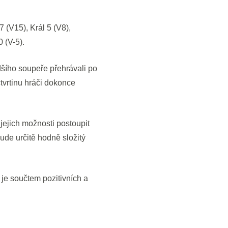
 (V15), Král 5 (V8),
 (V-5).
šího soupeře přehrávali po
tvrtinu hráči dokonce
jejich možnosti postoupit
ude určitě hodně složitý
á je součtem pozitivních a