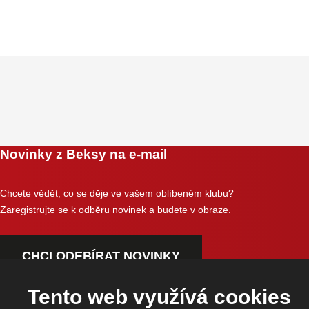
Novinky z Beksy na e-mail
Chcete vědět, co se děje ve vašem oblíbeném klubu?
Zaregistrujte se k odběru novinek a budete v obraze.
CHCI ODEBÍRAT NOVINKY
Tento web využívá cookies