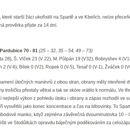
, které starší žáci ukořistili na Spartě a ve Kbelích, nelze přec
ná prověrka přijde za 14 dní.
Pardubice 70 - 81
(25 – 32, 35 – 54, 49 – 73)
a 28), Š. Vlček 23 (V 22), M. Půlpán 19 (V32), Bobryshev 4 (V13
 2 (V-6), Bílek 0 (V2), Ropek 0 (V-5), Tesař 0 (V-1), Žváček 0 (V
 znamení útočných manévrů z obou stran, obrany měly otevřené d
 trošičku přestaly větrat a tak se skóre vrátilo k normálu. Ve tře
ní nejlepší výkon z pohledu útoku i obrany a zápas rozhodli ve s
eří vysvětlili jako konec koncentrace a čas na blbovinky. To Sp
ibodové manko, když zejména závěrečná dvouminutovka 10 – 0
dišti ve Stodůlkách opravdu báječným poděkováním za celozáp