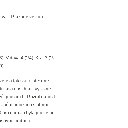
eňovat. Pražané velkou
), Votava 4 (V4), Král 3 (V-
0).
veře a tak skóre utěšeně
tí části naši hráči výrazně
vůj prospěch. Rozdíl narostl
arťanům umožnilo stáhnout
 pro domácí byla pro četné
asovou podporu.