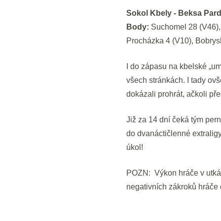
Sokol Kbely - Beksa Pard
Body:
Suchomel 28 (V46), 
Procházka 4 (V10), Bobryshe
I do zápasu na kbelské „um
všech stránkách. I tady ov
dokázali prohrát, ačkoli p
Již za 14 dní čeká tým per
do dvanáctičlenné extralig
úkol!
POZN: Výkon hráče v utkání 
negativních zákroků hráče 