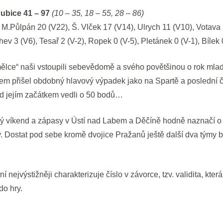
ubice 41 – 97
(10 – 35, 18 – 55, 28 – 86)
M.Půlpán 20 (V22), Š. Vlček 17 (V14), Ulrych 11 (V10), Votava 7
v 3 (V6), Tesař 2 (V-2), Ropek 0 (V-5), Pletánek 0 (V-1), Bílek 0
ělce“ naši vstoupili sebevědomě a svého povětšinou o rok mlad
šem přišel obdobný hlavový výpadek jako na Spartě a poslední č
řed jejím začátkem vedli o 50 bodů…
ný víkend a zápasy v Ústí nad Labem a Děčíně hodně naznačí o 
y. Dostat pod sebe kromě dvojice Pražanů ještě další dva týmy b
nejvýstižněji charakterizuje číslo v závorce, tzv. validita, kter
do hry.