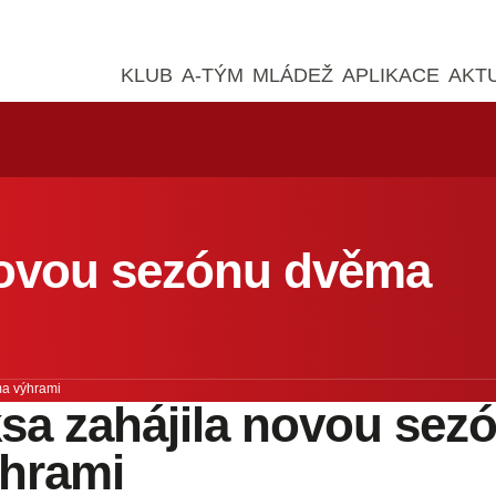
KLUB
A-TÝM
MLÁDEŽ
APLIKACE
AKT
 novou sezónu dvěma
ma výhrami
sa zahájila novou sez
hrami