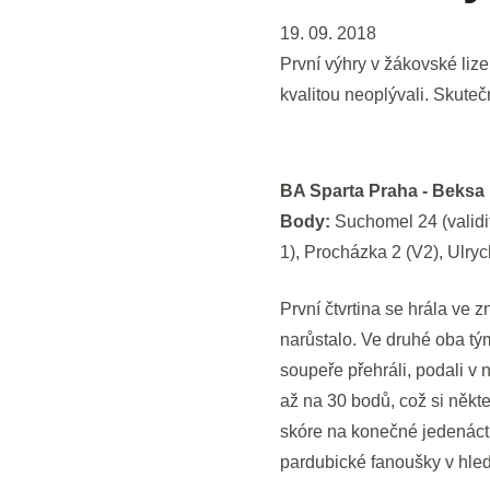
19. 09. 2018
První výhry v žákovské lize
kvalitou neoplývali. Skuteč
BA Sparta Praha - Beksa 
Body:
Suchomel 24 (validit
1), Procházka 2 (V2), Ulrych
První čtvrtina se hrála ve
narůstalo. Ve druhé oba týmy
soupeře přehráli, podali v 
až na 30 bodů, což si někt
skóre na konečné jedenáct
pardubické fanoušky v hle