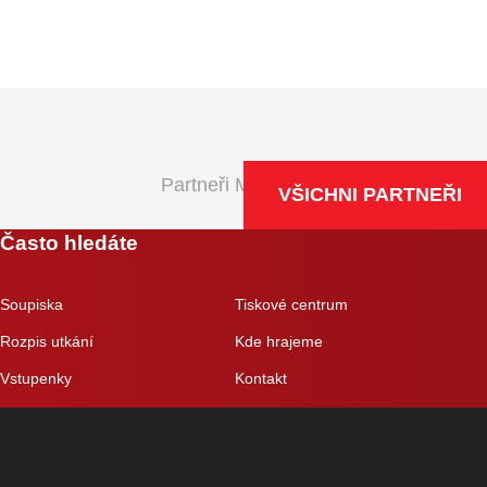
Partneři Maxa NBL
VŠICHNI PARTNEŘI
Často hledáte
Soupiska
Tiskové centrum
Rozpis utkání
Kde hrajeme
Vstupenky
Kontakt
Eshop