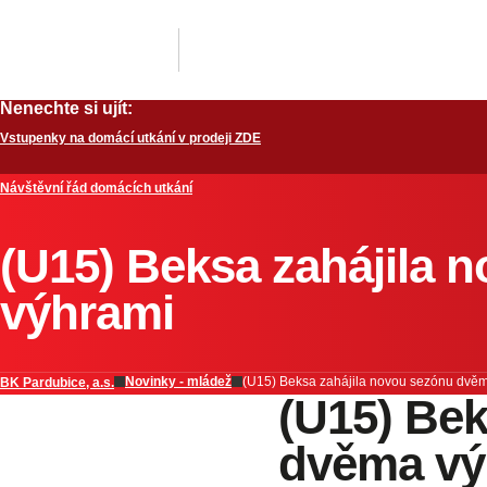
Nenechte si ujít:
Vstupenky na domácí utkání v prodeji ZDE
Návštěvní řád domácích utkání
(U15) Beksa zahájila
výhrami
Novinky - mládež
(U15) Beksa zahájila novou sezónu dvě
BK Pardubice, a.s.
(U15) Bek
dvěma vý