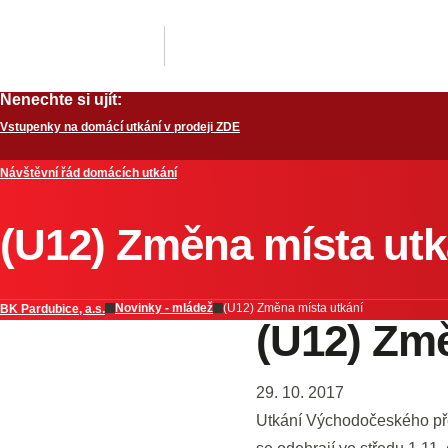
Nenechte si ujít:
Vstupenky na domácí utkání v prodeji ZDE
Návštěvní řád domácích utkání
(U12) Změna místa utk
Novinky - mládež
(U12) Změna místa utkání
BK Pardubice, a.s.
(U12) Změ
29. 10. 2017
Utkání Východočeského př