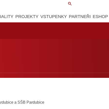
UALITY
PROJEKTY
VSTUPENKY
PARTNEŘI
ESHOP
ardubice a SŠB Pardubice