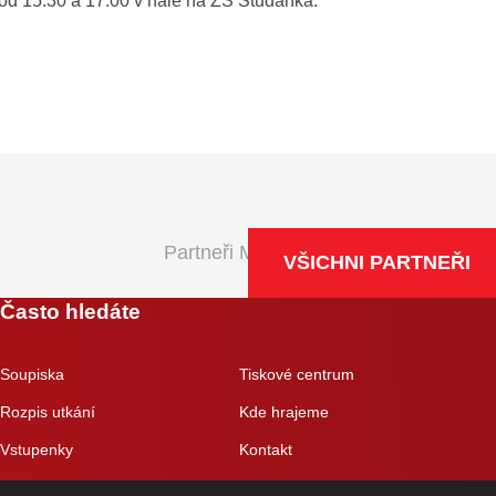
. od 15:30 a 17:00 v hale na ZŠ Studánka.
Partneři Maxa NBL
VŠICHNI PARTNEŘI
Často hledáte
Soupiska
Tiskové centrum
Rozpis utkání
Kde hrajeme
Vstupenky
Kontakt
Eshop