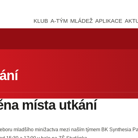
KLUB
A-TÝM
MLÁDEŽ
APLIKACE
AKT
ání
na místa utkání
eboru mladšího minižactva mezi naším týmem BK Synthesia P