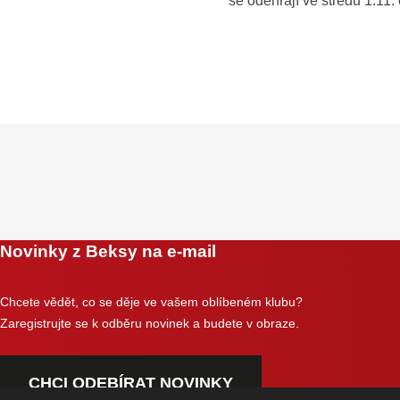
se odehrají ve středu 1.11
Novinky z Beksy na e-mail
Chcete vědět, co se děje ve vašem oblíbeném klubu?
Zaregistrujte se k odběru novinek a budete v obraze.
CHCI ODEBÍRAT NOVINKY