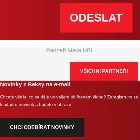
Formulář
Partneři Maxa NBL
se
nepodařilo
odeslat.
VŠICHNI PARTNEŘI
Novinky z Beksy na e-mail
Chcete vědět, co se děje ve vašem oblíbeném klubu? Zaregistrujte se
k odběru novinek a budete v obraze.
CHCI ODEBÍRAT NOVINKY