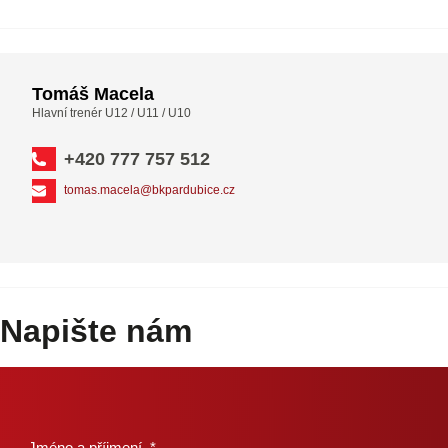
Tomáš Macela
Hlavní trenér U12 / U11 / U10
+420 777 757 512
tomas.macela@bkpardubice.cz
Napište nám
Jméno a příjmení
*