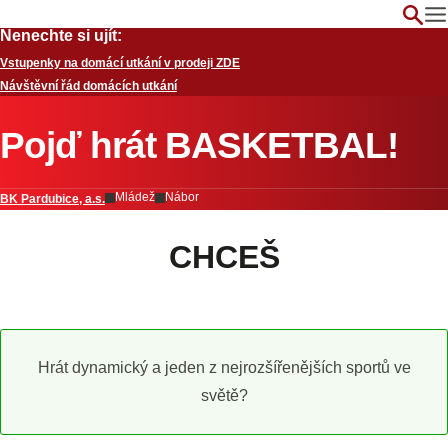
Nenechte si ujít:
Vstupenky na domácí utkání v prodeji ZDE
Návštěvní řád domácích utkání
Pojď hrát BASKETBAL!
Mládež
Nábor
BK Pardubice, a.s.
CHCEŠ
Hrát dynamický a jeden z nejrozšířenějších sportů ve
světě?